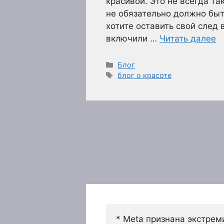
красивой. Это не всегда так
не обязательно должно быт
хотите оставить свой след 
включили …
Читать далее
Рубрики
Блог
Метки
блог о красоте
* Meta признана экстрем