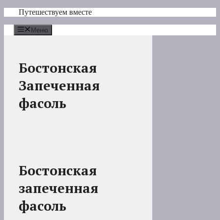
Перейти
Путешествуем вместе
к
содержимому
Меню
Бостонская
Запеченная
фасоль
Бостонская
запеченная
фасоль