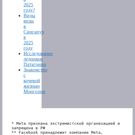
2025
году?
Виды
визы
в
Сингапур
в
2025
году
Исследование
ледников
Патагонии
Знакомство
с
кочевой
жизнью
Монголии
* Meta признана экстремистской организацией и 
запрещена в РФ
** Facebook принадлежит компании Meta, 