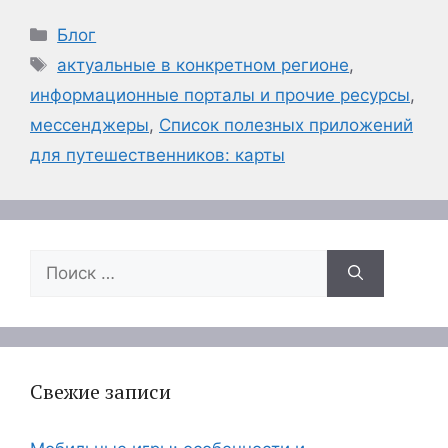
Рубрики
Блог
Метки
актуальные в конкретном регионе
,
информационные порталы и прочие ресурсы
,
мессенджеры
,
Список полезных приложений
для путешественников: карты
Поиск:
Свежие записи