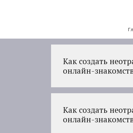
Перейти
к
содержимому
Гл
Как создать неот
онлайн-знакомст
Как создать неот
онлайн-знакомст