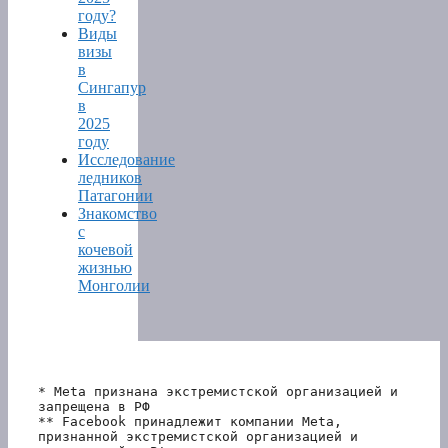
году?
Виды
визы
в
Сингапур
в
2025
году
Исследование
ледников
Патагонии
Знакомство
с
кочевой
жизнью
Монголии
* Meta признана экстремистской организацией и 
запрещена в РФ
** Facebook принадлежит компании Meta, 
признанной экстремистской организацией и 