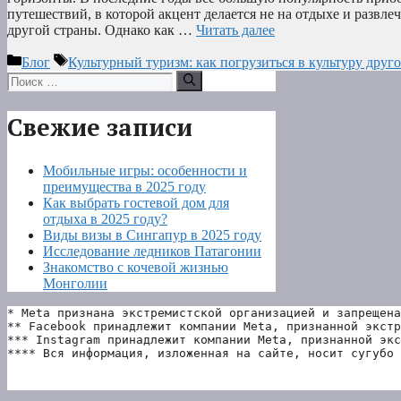
путешествий, в которой акцент делается не на отдыхе и развле
другой страны. Однако как …
Читать далее
Рубрики
Метки
Блог
Культурный туризм: как погрузиться в культуру друг
Поиск:
Свежие записи
Мобильные игры: особенности и
преимущества в 2025 году
Как выбрать гостевой дом для
отдыха в 2025 году?
Виды визы в Сингапур в 2025 году
Исследование ледников Патагонии
Знакомство с кочевой жизнью
Монголии
* Meta признана экстремистской организацией и запрещена
** Facebook принадлежит компании Meta, признанной экстр
*** Instagram принадлежит компании Meta, признанной экс
**** Вся информация, изложенная на сайте, носит сугубо 