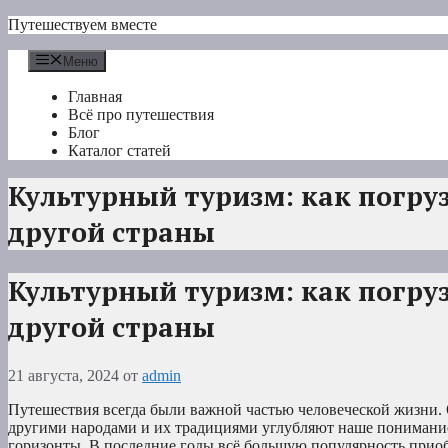
Перейти
Путешествуем вместе
к
содержимому
Меню
Главная
Всё про путешествия
Блог
Каталог статей
Культурный туризм: как погруз
другой страны
Культурный туризм: как погруз
другой страны
21 августа, 2024
от
admin
Путешествия всегда были важной частью человеческой жизни. 
другими народами и их традициями углубляют наше понимани
горизонты. В последние годы всё большую популярность прио