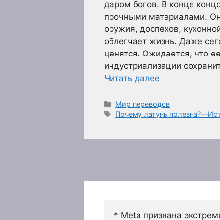
даром богов. В конце конц
прочными материалами. Он
оружия, доспехов, кухонной
облегчает жизнь. Даже се
ценятся. Ожидается, что е
индустриализации сохранит
Читать далее
Рубрики
Мир переводов
Метки
Почему латунь полезна?—Ис
* Meta признана экстрем