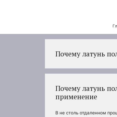
Перейти
к
содержимому
Гл
Почему латунь п
Почему латунь по
применение
В не столь отдаленном пр