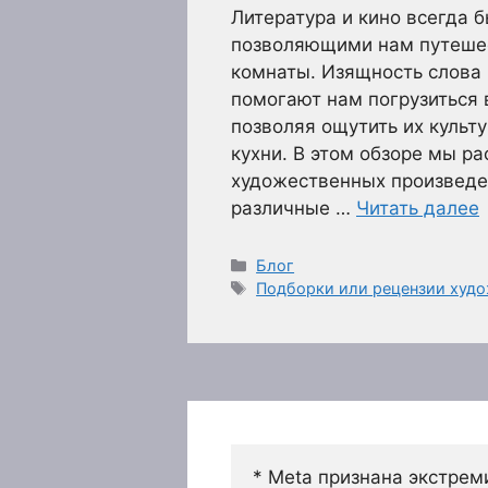
Литература и кино всегда
позволяющими нам путешес
комнаты. Изящность слова
помогают нам погрузиться 
позволяя ощутить их культ
кухни. В этом обзоре мы 
художественных произведе
различные …
Читать далее
Рубрики
Блог
Метки
Подборки или рецензии худо
* Meta признана экстрем