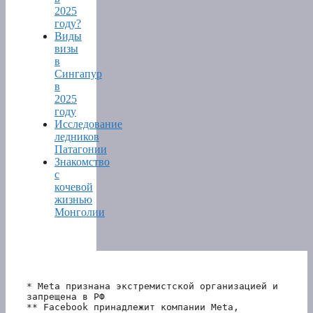
2025
году?
Виды
визы
в
Сингапур
в
2025
году
Исследование
ледников
Патагонии
Знакомство
с
кочевой
жизнью
Монголии
* Meta признана экстремистской организацией и 
запрещена в РФ
** Facebook принадлежит компании Meta, 