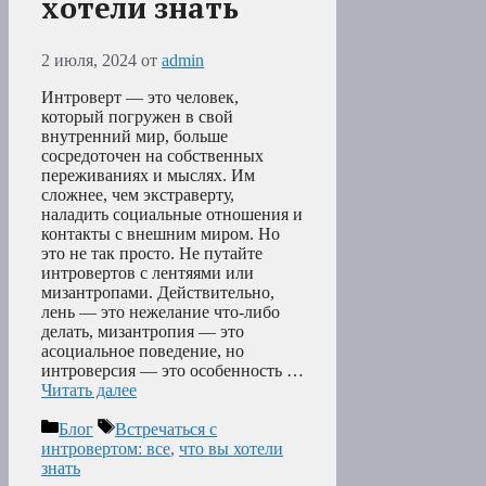
хотели знать
2 июля, 2024
от
admin
Интроверт — это человек,
который погружен в свой
внутренний мир, больше
сосредоточен на собственных
переживаниях и мыслях. Им
сложнее, чем экстраверту,
наладить социальные отношения и
контакты с внешним миром. Но
это не так просто. Не путайте
интровертов с лентяями или
мизантропами. Действительно,
лень — это нежелание что-либо
делать, мизантропия — это
асоциальное поведение, но
интроверсия — это особенность …
Читать далее
Рубрики
Метки
Блог
Встречаться с
интровертом: все
,
что вы хотели
знать