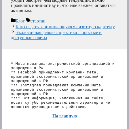
уходит быстрее, чем модные тенденции, важно
проявлять инициативу и, что еще важнее, оставаться
активным.
Рубрики
Метки
Блог
стартап
Как создать запоминающуюся визитную карточку
Экологичная деловая практика – простые и
доступные советы
* Meta признана экстремистской организацией и 
запрещена в РФ
** Facebook принадлежит компании Meta, 
признанной экстремистской организацией и 
запрещенной в РФ
*** Instagram принадлежит компании Meta, 
признанной экстремистской организацией и 
запрещенной в РФ 
**** Вся информация, изложенная на сайте, 
носит сугубо рекомендательный характер и не 
является руководством к действию.
На главную