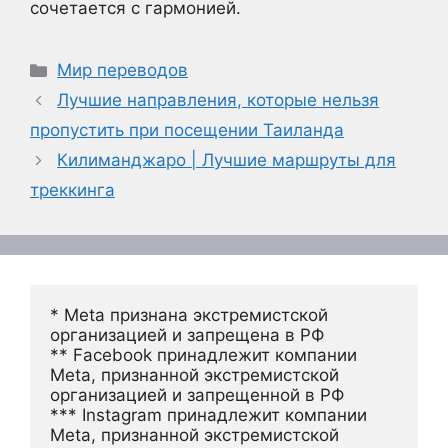
сочетается с гармонией.
Рубрики
Мир переводов
Лучшие направления, которые нельзя
пропустить при посещении Таиланда
Килиманджаро | Лучшие маршруты для
треккинга
* Meta признана экстремистской 
организацией и запрещена в РФ
** Facebook принадлежит компании 
Meta, признанной экстремистской 
организацией и запрещенной в РФ
*** Instagram принадлежит компании 
Meta, признанной экстремистской 