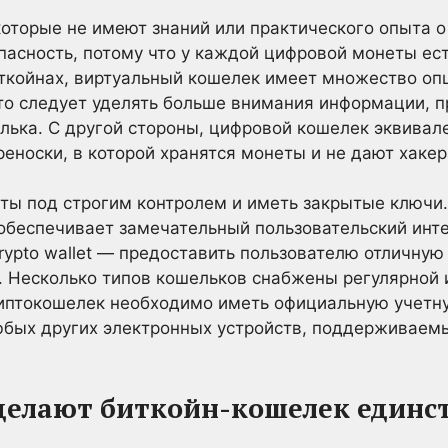
которые не имеют знаний или практического опыта 
опасность, потому что у каждой цифровой монеты ес
иткойнах, виртуальный кошелек имеет множество оп
что следует уделять больше внимания информации, 
лька. С другой стороны, цифровой кошелек эквивал
еноски, в которой хранятся монеты и не дают хакер
ты под строгим контролем и иметь закрытые ключи
 обеспечивает замечательный пользовательский инт
ypto wallet — предоставить пользователю отличную 
. Несколько типов кошельков снабжены регулярной
риптокошелек необходимо иметь официальную учетн
юбых других электронных устройств, поддерживаем
делают биткойн-кошелек един