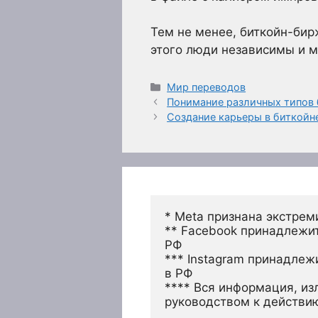
Тем не менее, биткойн-бир
этого люди независимы и м
Рубрики
Мир переводов
Понимание различных типов
Создание карьеры в биткойн
* Meta признана экстрем
** Facebook принадлежит
РФ
*** Instagram принадлеж
в РФ 
**** Вся информация, из
руководством к действи