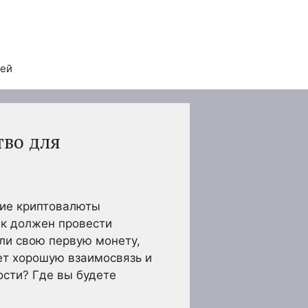
тей
тво для
гие криптовалюты
ек должен провести
ли свою первую монету,
еет хорошую взаимосвязь и
ости? Где вы будете