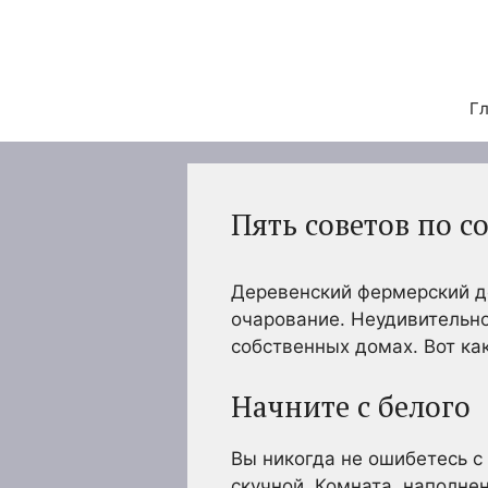
Перейти
к
содержимому
Гл
Пять советов по с
Деревенский фермерский до
очарование. Неудивительно
собственных домах. Вот ка
Начните с белого
Вы никогда не ошибетесь с
скучной. Комната, наполне