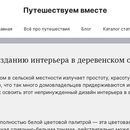
Путешествуем вместе
авная
Всё про путешествия
Блог
Каталог ста
озданию интерьера в деревенском 
м в сельской местности излучает простоту, красоту
, что так много домовладельцев придерживаются им
к освоить этот непринужденный дизайн интерьера в
 полностью белой цветовой палитрой — эта цветова
нная сливочно-белыми тонами, действительно може