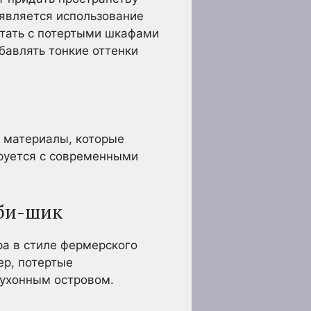
является использование
етать с потертыми шкафами
бавлять тонкие оттенки
е материалы, которые
руется с современными
бби-шик
ра в стиле фермерского
ер, потертые
кухонным островом.