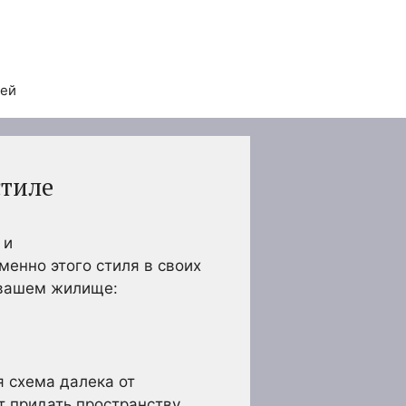
тей
стиле
 и
енно этого стиля в своих
 вашем жилище:
я схема далека от
т придать пространству