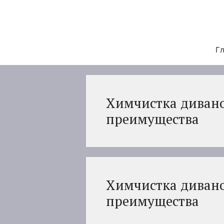
Перейти
к
содержимому
Гл
Химчистка дивано
преимущества
Химчистка дивано
преимущества