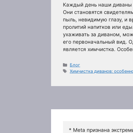
Каждый день наши диваны 
Они становятся свидетелям
пыль, невидимую глазу, и 
пролитий напитков или еды
ухаживать за диваном, мож
его первоначальный вид. 
является химчистка. Особ
Рубрики
Блог
Метки
Химчистка диванов: особенн
* Meta признана экстрем