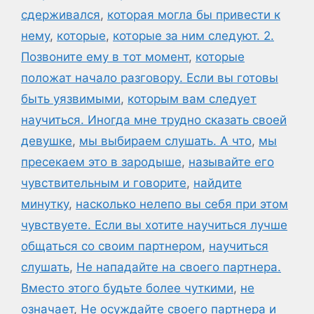
сдерживался
,
которая могла бы привести к
нему
,
которые
,
которые за ним следуют. 2.
Позвоните ему в тот момент
,
которые
положат начало разговору. Если вы готовы
быть уязвимыми
,
которым вам следует
научиться. Иногда мне трудно сказать своей
девушке
,
мы выбираем слушать. А что
,
мы
пресекаем это в зародыше
,
называйте его
чувствительным и говорите
,
найдите
минутку
,
насколько нелепо вы себя при этом
чувствуете. Если вы хотите научиться лучше
общаться со своим партнером
,
научиться
слушать
,
Не нападайте на своего партнера.
Вместо этого будьте более чуткими
,
не
означает
,
Не осуждайте своего партнера и