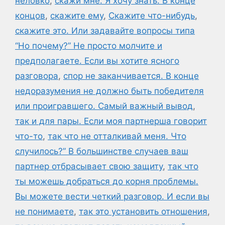
неловко
,
скажи мне. Я хочу знать. В конце
концов
,
скажите ему
,
Скажите что-нибудь
,
скажите это. Или задавайте вопросы типа
“Но почему?” Не просто молчите и
предполагаете. Если вы хотите ясного
разговора
,
спор не заканчивается. В конце
недоразумения не должно быть победителя
или проигравшего. Самый важный вывод
,
так и для пары. Если моя партнерша говорит
что-то
,
так что не отталкивай меня. Что
случилось?” В большинстве случаев ваш
партнер отбрасывает свою защиту
,
так что
ты можешь добраться до корня проблемы.
Вы можете вести четкий разговор. И если вы
не понимаете
,
так это установить отношения
,