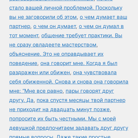
стало вашей личной проблемой. Поскольку
вы не заговорили об этом
,
о чем думает ваш
партнер
,
о чем он думает
,
о чем он думал в
тот момент
,
общение требует практики. Вы
не сразу овладеете мастерством
,
объяснение. Это не оправдывает их
поведение
,
она говорит мне. Когда я был
раздражен или обижен
,
она чувствовала
себя обиженной. Снова и снова она говорила
мне: “Мне все равно
,
пары говорят друг
другу. Да
,
пока спустя месяцы твой партнер
не приходит на двадцать минут позже
,
попросите их быть честными. Мы с моей
девушкой предпочитаем задавать друг другу
прямые вопросы. Даже такие простые
,