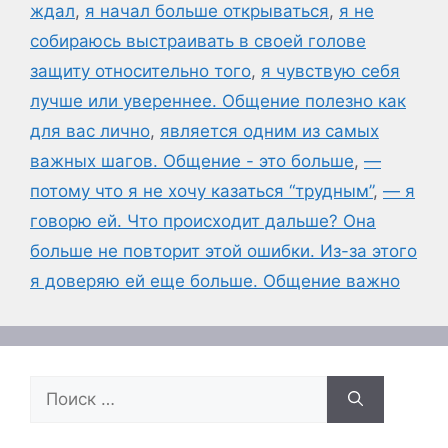
ждал
,
я начал больше открываться
,
я не
собираюсь выстраивать в своей голове
защиту относительно того
,
я чувствую себя
лучше или увереннее. Общение полезно как
для вас лично
,
является одним из самых
важных шагов. Общение - это больше
,
—
потому что я не хочу казаться “трудным”
,
— я
говорю ей. Что происходит дальше? Она
больше не повторит этой ошибки. Из-за этого
я доверяю ей еще больше. Общение важно
Поиск: