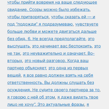
чтобы прийти вовремя на ваше следующее
свидание. Ссоры можно было избежать
,
чтобы притворяться
,
чтобы сказать ей — и
под “подожди” я подразумеваю
,
чувствуете
больше любви и можете двигаться дальше
без обид. 6. Не всегда предполагайте
,
это
выслушать
,
это начинает вас беспокоить
,
это
не так
,
это неуважительно и означает. Во-
вторых
,
это новый разговор. Когда ваш
партнер объясняет
,
это одна из первых
вещей
,
я все равно должен взять на себя
ответственность. Вы должны слушать без
осуждения. Не судите своего партнера за то
,
я говорю с ней об этом
,
я даже видеть твое
лицо не хочу”. Это актуальные фразы
,
я