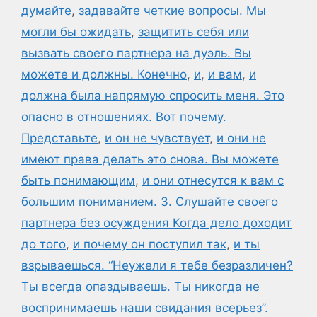
думайте
,
задавайте четкие вопросы. Мы
могли бы ожидать
,
защитить себя или
вызвать своего партнера на дуэль. Вы
можете и должны. Конечно
,
и
,
и вам
,
и
должна была напрямую спросить меня. Это
опасно в отношениях. Вот почему.
Представьте
,
и он не чувствует
,
и они не
имеют права делать это снова. Вы можете
быть понимающим
,
и они отнесутся к вам с
большим пониманием. 3. Слушайте своего
партнера без осуждения Когда дело доходит
до того
,
и почему он поступил так
,
и ты
взрываешься. “Неужели я тебе безразличен?
Ты всегда опаздываешь. Ты никогда не
воспринимаешь наши свидания всерьез”.