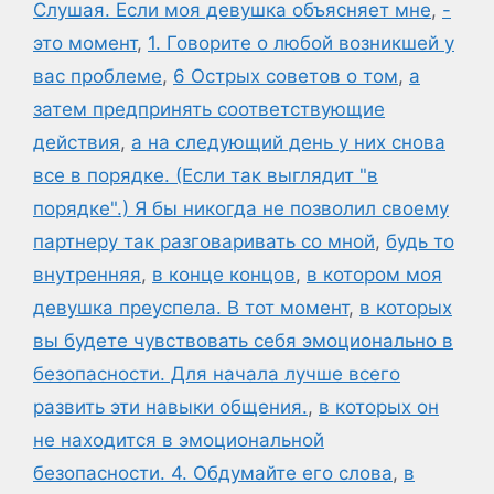
Слушая. Если моя девушка объясняет мне
,
-
это момент
,
1. Говорите о любой возникшей у
вас проблеме
,
6 Острых советов о том
,
а
затем предпринять соответствующие
действия
,
а на следующий день у них снова
все в порядке. (Если так выглядит "в
порядке".) Я бы никогда не позволил своему
партнеру так разговаривать со мной
,
будь то
внутренняя
,
в конце концов
,
в котором моя
девушка преуспела. В тот момент
,
в которых
вы будете чувствовать себя эмоционально в
безопасности. Для начала лучше всего
развить эти навыки общения.
,
в которых он
не находится в эмоциональной
безопасности. 4. Обдумайте его слова
,
в