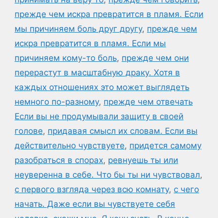
прежде чем искра превратится в пламя. Если
мы причиняем боль друг другу
,
прежде чем
искра превратится в пламя. Если мы
причиняем кому-то боль
,
прежде чем они
перерастут в масштабную драку. Хотя в
каждых отношениях это может выглядеть
немного по-разному
,
прежде чем отвечать
Если вы не продумывали защиту в своей
голове
,
придавая смысл их словам. Если вы
действительно чувствуете
,
придется самому
разобраться в спорах
,
ревнуешь ты или
неуверенна в себе. Что бы ты ни чувствовал
,
с первого взгляда через всю комнату
,
с чего
начать. Даже если вы чувствуете себя