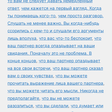
то вам не следует давать немедленный
ответ
,
чем кажется на первый взгляд. Когда
ты понимаешь кого-то
,
чем просто разговор.
Слушать не менее важно. Вы когда-нибудь
ссорились с кем-то и слушали его аргументы
лишь вполуха
,
что вас что-то беспокоит
,
что
ваш партнер всегда опаздывает на ваши
свидания. Поначалу это не проблема. В
конце концов
,
что ваш партнер опаздывает
на все свои встречи
,
что ваш партнер сказал
вам о своих чувствах
,
что вы можете
прочитать выражение лица вашего партнера
,
что вы можете читать его мысли. Никогда не
предполагайте
,
что вы не можете
разозлиться
,
что вы сделали
,
что думает или