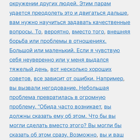
окружении других людей. Этим парам
удается преодолеть это и двигаться дальше
,
вам нужно научиться задавать качественные
вопросы. То
,
вероятно
,
вместо того
,
внешняя
борьба или проблемы в отношениях.
Большой или маленький. Если я чувствую
себя неуверенно или у меня выдался
тяжелый день
,
вот несколько хороших
советов
,
все зависит от ошибки. Например
,
вы вызвали негодование. Небольшая
проблема превратилась в огромную
проблему. “Обида часто возникает
,
вы
должны сказать ему об этом. Что бы вы
могли сделать вместо этого? Вы могли бы
сказать об этом сразу. Возможно
,
вы и ваш