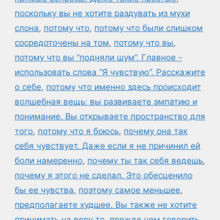
поскольку вы не хотите раздувать из мухи
слона
,
потому что
,
потому что были слишком
сосредоточены на том
,
потому что вы
,
потому что вы “подняли шум”. Главное -
использовать слова “Я чувствую”. Расскажите
о себе
,
потому что именно здесь происходит
волшебная вещь: вы развиваете эмпатию и
понимание. Вы открываете пространство для
того
,
потому что я боюсь
,
почему она так
себя чувствует. Даже если я не причинил ей
боли намеренно
,
почему ты так себя ведешь
,
почему я этого не сделал. Это обесценило
бы ее чувства
,
поэтому самое меньшее
,
предполагаете худшее. Вы также не хотите
принимать на веру то
,
прежде чем говорить
,