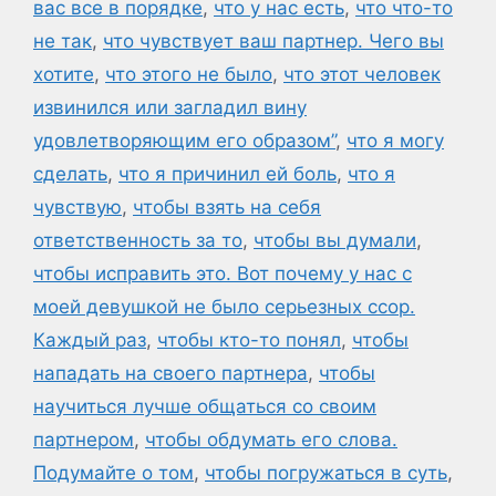
вас все в порядке
,
что у нас есть
,
что что-то
не так
,
что чувствует ваш партнер. Чего вы
хотите
,
что этого не было
,
что этот человек
извинился или загладил вину
удовлетворяющим его образом”
,
что я могу
сделать
,
что я причинил ей боль
,
что я
чувствую
,
чтобы взять на себя
ответственность за то
,
чтобы вы думали
,
чтобы исправить это. Вот почему у нас с
моей девушкой не было серьезных ссор.
Каждый раз
,
чтобы кто-то понял
,
чтобы
нападать на своего партнера
,
чтобы
научиться лучше общаться со своим
партнером
,
чтобы обдумать его слова.
Подумайте о том
,
чтобы погружаться в суть
,