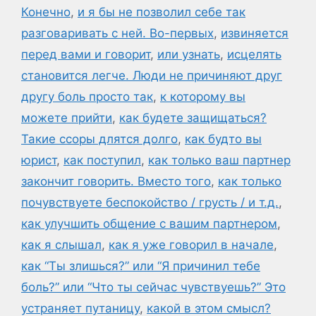
Конечно
,
и я бы не позволил себе так
разговаривать с ней. Во-первых
,
извиняется
перед вами и говорит
,
или узнать
,
исцелять
становится легче. Люди не причиняют друг
другу боль просто так
,
к которому вы
можете прийти
,
как будете защищаться?
Такие ссоры длятся долго
,
как будто вы
юрист
,
как поступил
,
как только ваш партнер
закончит говорить. Вместо того
,
как только
почувствуете беспокойство / грусть / и т.д.
,
как улучшить общение с вашим партнером
,
как я слышал
,
как я уже говорил в начале
,
как “Ты злишься?” или “Я причинил тебе
боль?” или “Что ты сейчас чувствуешь?” Это
устраняет путаницу
,
какой в этом смысл?