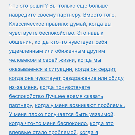
Что это решит? Вы только еще больше
навредите своему партнеру. Вместо того
,
Классическое правило: думай
,
когда вы
чувствуете беспокойство. Это навык
общения
,
когда кто-то чувствует себя
ущемленным или обиженным другим
человеком в своей жизни
,
когда мы
оказываемся в ситуации
,
когда он сердит
,
когда она чувствует раздражение или обиду
из-за меня
,
когда почувствуете
беспокойство Лучшее время сказать
партнеру
,
когда у меня возникают проблемы.
У меня плохо получается быть уязвимой
,
когда что-то меня беспокоило
,
когда это
впервые стало проблемой
,
когда я