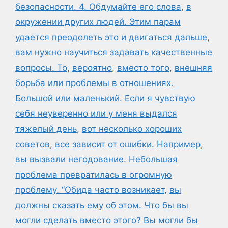
безопасности. 4. Обдумайте его слова
,
в
окружении других людей. Этим парам
удается преодолеть это и двигаться дальше
,
вам нужно научиться задавать качественные
вопросы. То
,
вероятно
,
вместо того
,
внешняя
борьба или проблемы в отношениях.
Большой или маленький. Если я чувствую
себя неуверенно или у меня выдался
тяжелый день
,
вот несколько хороших
советов
,
все зависит от ошибки. Например
,
вы вызвали негодование. Небольшая
проблема превратилась в огромную
проблему. “Обида часто возникает
,
вы
должны сказать ему об этом. Что бы вы
могли сделать вместо этого? Вы могли бы