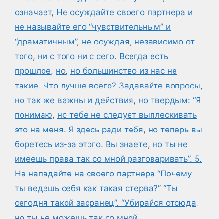
означает
,
Не осуждайте своего партнера и
не называйте его “чувствительным” и
“драматичным”
,
не осуждая
,
независимо от
того
,
ни с того ни с сего. Всегда есть
прошлое
,
но
,
но большинство из нас не
такие. Что лучше всего? Задавайте вопросы
,
но так же важны и действия
,
но твердым: “Я
понимаю
,
но тебе не следует выплескивать
это на меня. Я здесь ради тебя
,
но теперь вы
боретесь из-за этого. Вы знаете
,
но ты не
имеешь права так со мной разговаривать”. 5.
Не нападайте на своего партнера “Почему
ты ведешь себя как такая стерва?” “Ты
сегодня такой засранец”. “Убирайся отсюда
,
но ты не можешь так со мной