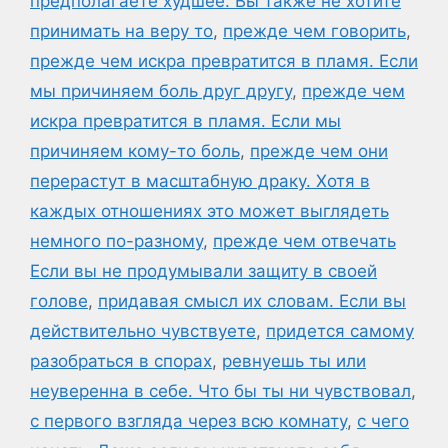
предполагаете худшее. Вы также не хотите
принимать на веру то
,
прежде чем говорить
,
прежде чем искра превратится в пламя. Если
мы причиняем боль друг другу
,
прежде чем
искра превратится в пламя. Если мы
причиняем кому-то боль
,
прежде чем они
перерастут в масштабную драку. Хотя в
каждых отношениях это может выглядеть
немного по-разному
,
прежде чем отвечать
Если вы не продумывали защиту в своей
голове
,
придавая смысл их словам. Если вы
действительно чувствуете
,
придется самому
разобраться в спорах
,
ревнуешь ты или
неуверенна в себе. Что бы ты ни чувствовал
,
с первого взгляда через всю комнату
,
с чего