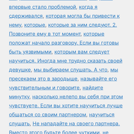
впервые стало проблемой
,
когда я
сдерживался
,
которая могла бы привести к
нему
,
которые
,
которые за ним следуют. 2.
Позвоните ему в тот момент
,
которые
положат начало разговору. Если вы готовы
быть уязвимыми
,
которым вам следует
научиться. Иногда мне трудно сказать своей
девушке
,
мы выбираем слушать. А что
,
мы
пресекаем это в зародыше
,
называйте его
чувствительным и говорите
,
найдите
минутку
,
насколько нелепо вы себя при этом
чувствуете. Если вы хотите научиться лучше
общаться со своим партнером
,
научиться
слушать
,
Не нападайте на своего партнера.
Вместо этого будьте более чуткими
,
не