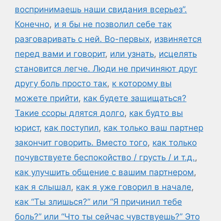
воспринимаешь наши свидания всерьез”.
Конечно
,
и я бы не позволил себе так
разговаривать с ней. Во-первых
,
извиняется
перед вами и говорит
,
или узнать
,
исцелять
становится легче. Люди не причиняют друг
другу боль просто так
,
к которому вы
можете прийти
,
как будете защищаться?
Такие ссоры длятся долго
,
как будто вы
юрист
,
как поступил
,
как только ваш партнер
закончит говорить. Вместо того
,
как только
почувствуете беспокойство / грусть / и т.д.
,
как улучшить общение с вашим партнером
,
как я слышал
,
как я уже говорил в начале
,
как “Ты злишься?” или “Я причинил тебе
боль?” или “Что ты сейчас чувствуешь?” Это