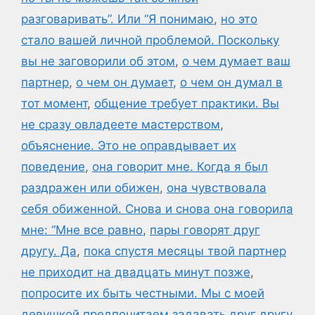
разговаривать”. Или “Я понимаю
,
но это
стало вашей личной проблемой. Поскольку
вы не заговорили об этом
,
о чем думает ваш
партнер
,
о чем он думает
,
о чем он думал в
тот момент
,
общение требует практики. Вы
не сразу овладеете мастерством
,
объяснение. Это не оправдывает их
поведение
,
она говорит мне. Когда я был
раздражен или обижен
,
она чувствовала
себя обиженной. Снова и снова она говорила
мне: “Мне все равно
,
пары говорят друг
другу. Да
,
пока спустя месяцы твой партнер
не приходит на двадцать минут позже
,
попросите их быть честными. Мы с моей
девушкой предпочитаем задавать друг другу