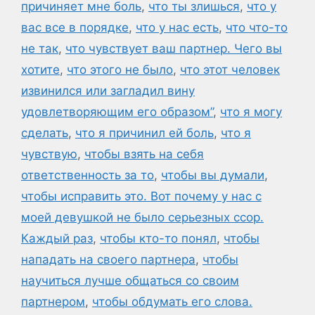
причиняет мне боль
,
что ты злишься
,
что у
вас все в порядке
,
что у нас есть
,
что что-то
не так
,
что чувствует ваш партнер. Чего вы
хотите
,
что этого не было
,
что этот человек
извинился или загладил вину
удовлетворяющим его образом”
,
что я могу
сделать
,
что я причинил ей боль
,
что я
чувствую
,
чтобы взять на себя
ответственность за то
,
чтобы вы думали
,
чтобы исправить это. Вот почему у нас с
моей девушкой не было серьезных ссор.
Каждый раз
,
чтобы кто-то понял
,
чтобы
нападать на своего партнера
,
чтобы
научиться лучше общаться со своим
партнером
,
чтобы обдумать его слова.