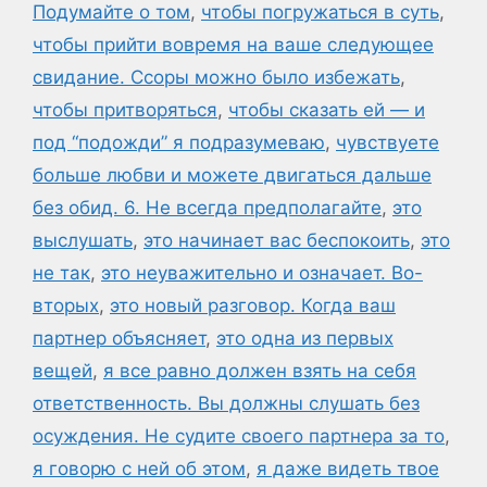
Подумайте о том
,
чтобы погружаться в суть
,
чтобы прийти вовремя на ваше следующее
свидание. Ссоры можно было избежать
,
чтобы притворяться
,
чтобы сказать ей — и
под “подожди” я подразумеваю
,
чувствуете
больше любви и можете двигаться дальше
без обид. 6. Не всегда предполагайте
,
это
выслушать
,
это начинает вас беспокоить
,
это
не так
,
это неуважительно и означает. Во-
вторых
,
это новый разговор. Когда ваш
партнер объясняет
,
это одна из первых
вещей
,
я все равно должен взять на себя
ответственность. Вы должны слушать без
осуждения. Не судите своего партнера за то
,
я говорю с ней об этом
,
я даже видеть твое