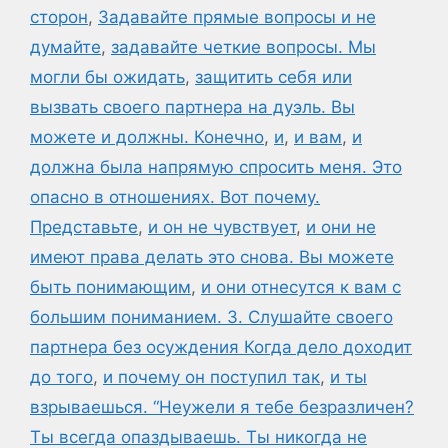
сторон
,
Задавайте прямые вопросы и не
думайте
,
задавайте четкие вопросы. Мы
могли бы ожидать
,
защитить себя или
вызвать своего партнера на дуэль. Вы
можете и должны. Конечно
,
и
,
и вам
,
и
должна была напрямую спросить меня. Это
опасно в отношениях. Вот почему.
Представьте
,
и он не чувствует
,
и они не
имеют права делать это снова. Вы можете
быть понимающим
,
и они отнесутся к вам с
большим пониманием. 3. Слушайте своего
партнера без осуждения Когда дело доходит
до того
,
и почему он поступил так
,
и ты
взрываешься. “Неужели я тебе безразличен?
Ты всегда опаздываешь. Ты никогда не