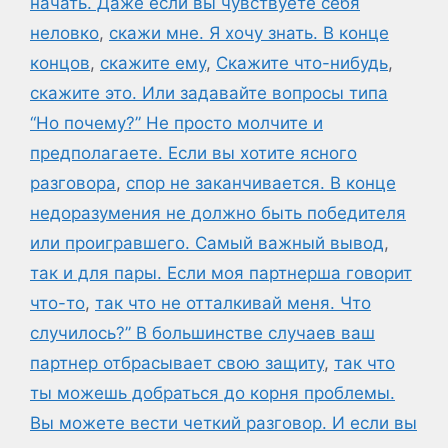
начать. Даже если вы чувствуете себя
неловко
,
скажи мне. Я хочу знать. В конце
концов
,
скажите ему
,
Скажите что-нибудь
,
скажите это. Или задавайте вопросы типа
“Но почему?” Не просто молчите и
предполагаете. Если вы хотите ясного
разговора
,
спор не заканчивается. В конце
недоразумения не должно быть победителя
или проигравшего. Самый важный вывод
,
так и для пары. Если моя партнерша говорит
что-то
,
так что не отталкивай меня. Что
случилось?” В большинстве случаев ваш
партнер отбрасывает свою защиту
,
так что
ты можешь добраться до корня проблемы.
Вы можете вести четкий разговор. И если вы