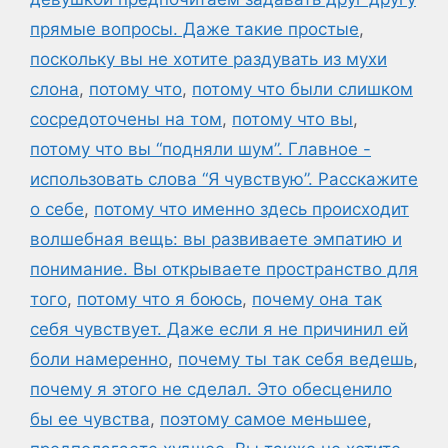
прямые вопросы. Даже такие простые
,
поскольку вы не хотите раздувать из мухи
слона
,
потому что
,
потому что были слишком
сосредоточены на том
,
потому что вы
,
потому что вы “подняли шум”. Главное -
использовать слова “Я чувствую”. Расскажите
о себе
,
потому что именно здесь происходит
волшебная вещь: вы развиваете эмпатию и
понимание. Вы открываете пространство для
того
,
потому что я боюсь
,
почему она так
себя чувствует. Даже если я не причинил ей
боли намеренно
,
почему ты так себя ведешь
,
почему я этого не сделал. Это обесценило
бы ее чувства
,
поэтому самое меньшее
,