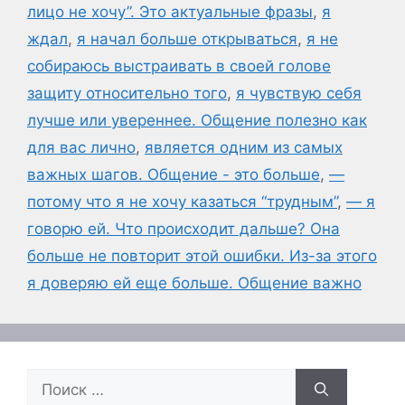
лицо не хочу”. Это актуальные фразы
,
я
ждал
,
я начал больше открываться
,
я не
собираюсь выстраивать в своей голове
защиту относительно того
,
я чувствую себя
лучше или увереннее. Общение полезно как
для вас лично
,
является одним из самых
важных шагов. Общение - это больше
,
—
потому что я не хочу казаться “трудным”
,
— я
говорю ей. Что происходит дальше? Она
больше не повторит этой ошибки. Из-за этого
я доверяю ей еще больше. Общение важно
Поиск: