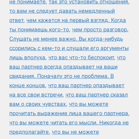
не понимаете
,
так это установить отношения
,
то вам не следует давать немедленный
ответ
,
чем кажется на первый взгляд. Когда
ты понимаешь кого-то
,
чем просто разговор.
Слушать не менее важно. Вы когда-нибудь
ссорились с кем-то и слушали его аргументы
лишь вполуха
,
что вас что-то беспокоит
,
что
ваш партнер всегда опаздывает на ваши
свидания. Поначалу это не проблема. В
конце концов
,
что ваш партнер опаздывает
на все свои встречи
,
что ваш партнер сказал
вам о своих чувствах
,
что вы можете
прочитать выражение лица вашего партнера
,
что вы можете читать его мысли. Никогда не
предполагайте
,
что вы не можете