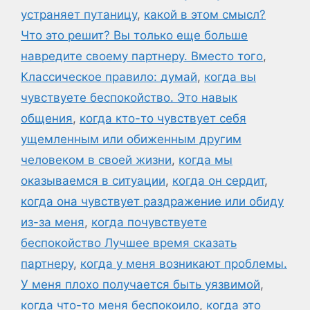
устраняет путаницу
,
какой в этом смысл?
Что это решит? Вы только еще больше
навредите своему партнеру. Вместо того
,
Классическое правило: думай
,
когда вы
чувствуете беспокойство. Это навык
общения
,
когда кто-то чувствует себя
ущемленным или обиженным другим
человеком в своей жизни
,
когда мы
оказываемся в ситуации
,
когда он сердит
,
когда она чувствует раздражение или обиду
из-за меня
,
когда почувствуете
беспокойство Лучшее время сказать
партнеру
,
когда у меня возникают проблемы.
У меня плохо получается быть уязвимой
,
когда что-то меня беспокоило
,
когда это