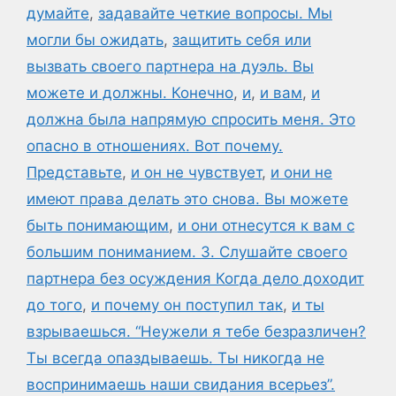
думайте
,
задавайте четкие вопросы. Мы
могли бы ожидать
,
защитить себя или
вызвать своего партнера на дуэль. Вы
можете и должны. Конечно
,
и
,
и вам
,
и
должна была напрямую спросить меня. Это
опасно в отношениях. Вот почему.
Представьте
,
и он не чувствует
,
и они не
имеют права делать это снова. Вы можете
быть понимающим
,
и они отнесутся к вам с
большим пониманием. 3. Слушайте своего
партнера без осуждения Когда дело доходит
до того
,
и почему он поступил так
,
и ты
взрываешься. “Неужели я тебе безразличен?
Ты всегда опаздываешь. Ты никогда не
воспринимаешь наши свидания всерьез”.