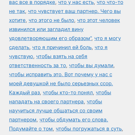
вас все в порядке
,
что у нас есть
,
что что-то
не так
,
что чувствует ваш партнер. Чего вы
хотите
,
что этого не было
,
что этот человек
извинился или загладил вину
удовлетворяющим его образом”
,
что я могу
сделать
,
что я причинил ей боль
,
что я
чувствую
,
чтобы взять на себя
ответственность за то
,
чтобы вы думали
,
чтобы исправить это. Вот почему у нас с
моей девушкой не было серьезных ссор.
Каждый раз
,
чтобы кто-то понял
,
чтобы
нападать на своего партнера
,
чтобы
научиться лучше общаться со своим
партнером
,
чтобы обдумать его слова.
Подумайте о том
,
чтобы погружаться в суть
,