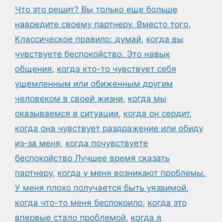
Что это решит? Вы только еще больше
навредите своему партнеру. Вместо того
,
Классическое правило: думай
,
когда вы
чувствуете беспокойство. Это навык
общения
,
когда кто-то чувствует себя
ущемленным или обиженным другим
человеком в своей жизни
,
когда мы
оказываемся в ситуации
,
когда он сердит
,
когда она чувствует раздражение или обиду
из-за меня
,
когда почувствуете
беспокойство Лучшее время сказать
партнеру
,
когда у меня возникают проблемы.
У меня плохо получается быть уязвимой
,
когда что-то меня беспокоило
,
когда это
впервые стало проблемой
,
когда я