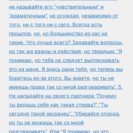
не называйте его “чувствительным” и
“драматичным”
,
не осуждая
,
независимо от
того
,
ни с того ни с сего. Всегда есть
прошлое
,
но
,
но большинство из нас не
такие. Что лучше всего? Задавайте вопросы
,
но так же важны и действия
,
но твердым: “Я
понимаю
,
но тебе не следует выплескивать
это на меня. Я здесь ради тебя
,
но теперь вы
боретесь из-за этого. Вы знаете
,
но ты не
имеешь права так со мной разговаривать”. 5.
Не нападайте на своего партнера “Почему
ты ведешь себя как такая стерва?” “Ты
сегодня такой засранец”. “Убирайся отсюда
,
но ты не можешь так со мной
разговаривать”. Или “Я понимаю
,
но это