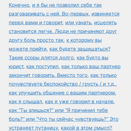
Конечно
,
и я бы не позволил себе так
разговаривать с ней. Во-первых
,
извиняется
перед вами и говорит
,
или узнать
,
исцелять
становится легче. Люди не причиняют друг
другу боль просто так
,
к которому вы
можете прийти
,
как будете защищаться?
Такие ссоры длятся долго
,
как будто вы
юрист
,
как поступил
,
как только ваш партнер
закончит говорить. Вместо того
,
как только
почувствуете беспокойство / грусть / и т.д.
,
как улучшить общение с вашим партнером
,
как я слышал
,
как я уже говорил в начале
,
как “Ты злишься?” или “Я причинил тебе
боль?” или “Что ты сейчас чувствуешь?” Это
устраняет путаницу
,
какой в этом смысл?