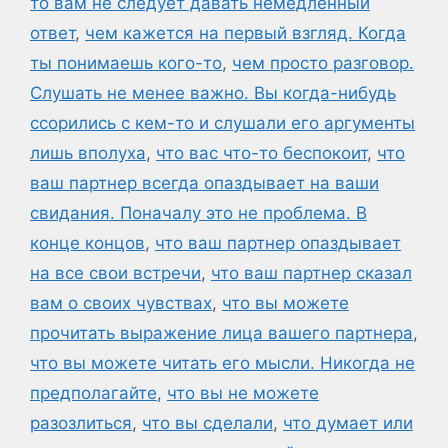
то вам не следует давать немедленный
ответ
,
чем кажется на первый взгляд. Когда
ты понимаешь кого-то
,
чем просто разговор.
Слушать не менее важно. Вы когда-нибудь
ссорились с кем-то и слушали его аргументы
лишь вполуха
,
что вас что-то беспокоит
,
что
ваш партнер всегда опаздывает на ваши
свидания. Поначалу это не проблема. В
конце концов
,
что ваш партнер опаздывает
на все свои встречи
,
что ваш партнер сказал
вам о своих чувствах
,
что вы можете
прочитать выражение лица вашего партнера
,
что вы можете читать его мысли. Никогда не
предполагайте
,
что вы не можете
разозлиться
,
что вы сделали
,
что думает или