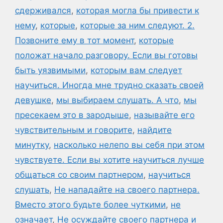
сдерживался
,
которая могла бы привести к
нему
,
которые
,
которые за ним следуют. 2.
Позвоните ему в тот момент
,
которые
положат начало разговору. Если вы готовы
быть уязвимыми
,
которым вам следует
научиться. Иногда мне трудно сказать своей
девушке
,
мы выбираем слушать. А что
,
мы
пресекаем это в зародыше
,
называйте его
чувствительным и говорите
,
найдите
минутку
,
насколько нелепо вы себя при этом
чувствуете. Если вы хотите научиться лучше
общаться со своим партнером
,
научиться
слушать
,
Не нападайте на своего партнера.
Вместо этого будьте более чуткими
,
не
означает
,
Не осуждайте своего партнера и