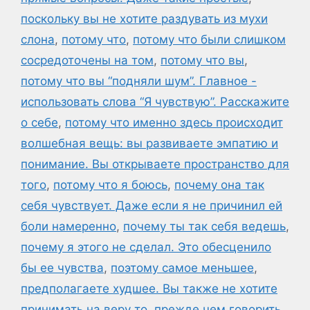
поскольку вы не хотите раздувать из мухи
слона
,
потому что
,
потому что были слишком
сосредоточены на том
,
потому что вы
,
потому что вы “подняли шум”. Главное -
использовать слова “Я чувствую”. Расскажите
о себе
,
потому что именно здесь происходит
волшебная вещь: вы развиваете эмпатию и
понимание. Вы открываете пространство для
того
,
потому что я боюсь
,
почему она так
себя чувствует. Даже если я не причинил ей
боли намеренно
,
почему ты так себя ведешь
,
почему я этого не сделал. Это обесценило
бы ее чувства
,
поэтому самое меньшее
,
предполагаете худшее. Вы также не хотите
принимать на веру то
,
прежде чем говорить
,