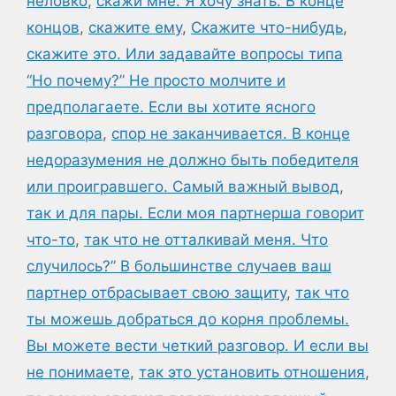
неловко
,
скажи мне. Я хочу знать. В конце
концов
,
скажите ему
,
Скажите что-нибудь
,
скажите это. Или задавайте вопросы типа
“Но почему?” Не просто молчите и
предполагаете. Если вы хотите ясного
разговора
,
спор не заканчивается. В конце
недоразумения не должно быть победителя
или проигравшего. Самый важный вывод
,
так и для пары. Если моя партнерша говорит
что-то
,
так что не отталкивай меня. Что
случилось?” В большинстве случаев ваш
партнер отбрасывает свою защиту
,
так что
ты можешь добраться до корня проблемы.
Вы можете вести четкий разговор. И если вы
не понимаете
,
так это установить отношения
,