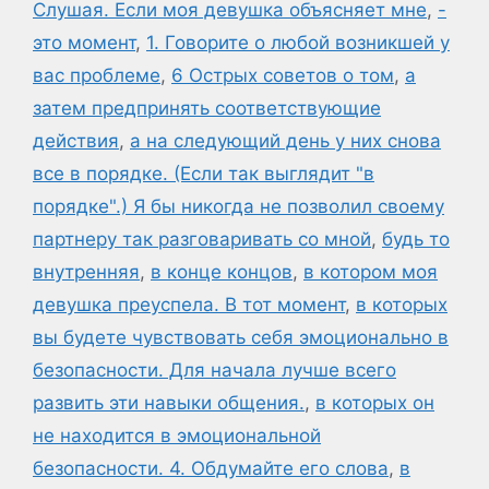
Слушая. Если моя девушка объясняет мне
,
-
это момент
,
1. Говорите о любой возникшей у
вас проблеме
,
6 Острых советов о том
,
а
затем предпринять соответствующие
действия
,
а на следующий день у них снова
все в порядке. (Если так выглядит "в
порядке".) Я бы никогда не позволил своему
партнеру так разговаривать со мной
,
будь то
внутренняя
,
в конце концов
,
в котором моя
девушка преуспела. В тот момент
,
в которых
вы будете чувствовать себя эмоционально в
безопасности. Для начала лучше всего
развить эти навыки общения.
,
в которых он
не находится в эмоциональной
безопасности. 4. Обдумайте его слова
,
в