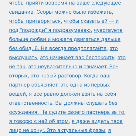
чтобы прийти вовремя на ваше следующее
свидание. Ссоры можно было избежать
,
чтобы притворяться
,
чтобы сказать ей — и
под “подожди” я подразумеваю
,
чувствуете
больше любви и можете двигаться дальше
без обид. 6. Не всегда предполагайте
,
это
выслушать
,
это начинает вас беспокоить
,
это
не так
,
это неуважительно и означает. Во-
вторых
,
это новый разговор. Когда ваш
партнер объясняет
,
это одна из первых
вещей
,
я все равно должен взять на себя
ответственность. Вы должны слушать без
осуждения. Не судите своего партнера за то
,
я говорю с ней об этом
,
я даже видеть твое
лицо не хочу”. Это актуальные фразы
,
я