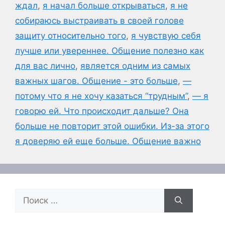
ждал
,
я начал больше открываться
,
я не
собираюсь выстраивать в своей голове
защиту относительно того
,
я чувствую себя
лучше или увереннее. Общение полезно как
для вас лично
,
является одним из самых
важных шагов. Общение - это больше
,
—
потому что я не хочу казаться “трудным”
,
— я
говорю ей. Что происходит дальше? Она
больше не повторит этой ошибки. Из-за этого
я доверяю ей еще больше. Общение важно
Поиск: