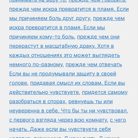
прежде чем искра превратится в пламя. Если
мы причиняем боль друг другу
,
прежде чем
искра превратится в пламя. Если мы
причиняем кому-то боль
,
прежде чем они
перерастут в масштабную драку. Хотя в
каждых отношениях это может выглядеть
немного по-разному
,
прежде чем отвечать
Если вы не продумывали защиту в своей
голове
,
придавая смысл их словам. Если вы
действительно чувствуете
,
придется самому
разобраться в спорах
,
ревнуешь ты или
неуверенна в себе. Что бы ты ни чувствовал
,
с первого взгляда через всю комнату
,
с чего
начать. Даже если вы чувствуете себя