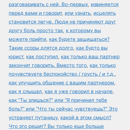
разговаривать с ней. Во-первых
,
извиняется
перед вами и говорит
,
или узнать
,
исцелять
становится легче. Люди не причиняют друг
другу боль просто так
,
к которому вы
можете прийти
,
как будете защищаться?
Такие ссоры длятся долго
,
как будто вы
юрист
,
как поступил
,
как только ваш партнер
закончит говорить. Вместо того
,
как только
почувствуете беспокойство / грусть / и т.д.
,
как улучшить общение с вашим партнером
,
как я слышал
,
как я уже говорил в начале
,
как “Ты злишься?” или “Я причинил тебе
боль?” или “Что ты сейчас чувствуешь?” Это
устраняет путаницу
,
какой в этом смысл?
Что это решит? Вы только еще больше