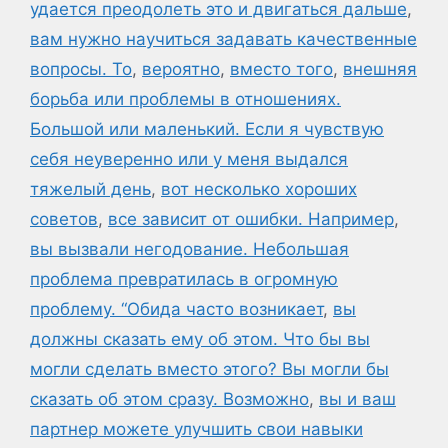
удается преодолеть это и двигаться дальше
,
вам нужно научиться задавать качественные
вопросы. То
,
вероятно
,
вместо того
,
внешняя
борьба или проблемы в отношениях.
Большой или маленький. Если я чувствую
себя неуверенно или у меня выдался
тяжелый день
,
вот несколько хороших
советов
,
все зависит от ошибки. Например
,
вы вызвали негодование. Небольшая
проблема превратилась в огромную
проблему. “Обида часто возникает
,
вы
должны сказать ему об этом. Что бы вы
могли сделать вместо этого? Вы могли бы
сказать об этом сразу. Возможно
,
вы и ваш
партнер можете улучшить свои навыки