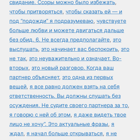
свидание. Ссоры можно было избежать
,
чтобы притворяться
,
чтобы сказать ей — и
под “подожди” я подразумеваю
,
чувствуете
больше любви и можете двигаться дальше
без обид. 6. Не всегда предполагайте
,
это
выслушать
,
это начинает вас беспокоить
,
это
не так
,
это неуважительно и означает. Во-
вторых
,
это новый разговор. Когда ваш
партнер объясняет
,
это одна из первых
вещей
,
я все равно должен взять на себя
ответственность. Вы должны слушать без
осуждения. Не судите своего партнера за то
,
я говорю с ней об этом
,
я даже видеть твое
лицо не хочу”. Это актуальные фразы
,
я
ждал
,
я начал больше открываться
,
я не