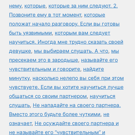
нему
,
которые
,
которые за ним следуют. 2.
Позвоните ему в тот момент
,
которые
положат начало разговору. Если вы готовы
быть уязвимыми
,
которым вам следует
научиться. Иногда мне трудно сказать своей
девушке
,
мы выбираем слушать. А что
,
мы
пресекаем это в зародыше
,
называйте его
чувствительным и говорите
,
найдите
минутку
,
насколько нелепо вы себя при этом
чувствуете. Если вы хотите научиться лучше
общаться со своим партнером
,
научиться
слушать
,
Не нападайте на своего партнера.
Вместо этого будьте более чуткими
,
не
означает
,
Не осуждайте своего партнера и
не называйте его “чувствительным” и