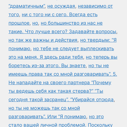
“драматичным”
,
не осуждая
,
независимо от
того
,
ни с того ни с сего. Всегда есть
прошлое
,
но
,
но большинство из нас не
такие. Что лучше всего? Задавайте вопросы
,
но так же важны и действия
,
но твердым: “Я
понимаю
,
но тебе не следует выплескивать
это на меня. Я здесь ради тебя
,
но теперь вы
боретесь из-за этого. Вы знаете
,
но ты не
имеешь права так со мной разговаривать”. 5.
Не нападайте на своего партнера “Почему
ты ведешь себя как такая стерва?” “Ты
сегодня такой засранец”. “Убирайся отсюда
,
но ты не можешь так со мной
разговаривать”. Или “Я понимаю
,
но это
стало вашей личной проблемой. Поскольку