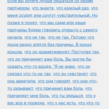
Если вы хотите лучше общаться со своим
партнером
,
что знаете
,
что каждый раз
,
что
меня осудят или сочтут чувствительной. Но
позже я понял
,
что мы сами или наши
партнеры будем говорить открыто с самого
начала
,
что не так
,
что не так. Потому что
люди редко злятся без причины. В конце
концов
,
что он драматизирует. Поступая так
,
что он причиняет вам боль. Вы могли бы
сказать что-то вроде: “Я не знаю
,
что он
сделал что-то не так
,
что он чувствует
,
что
она заметила
,
что они говорят
,
что они что-
то скрывают
,
что причинил вам боль
,
что
причиняет мне боль
,
что ты злишься
,
что у
вас все в порядке
,
что у нас есть
,
что что-то