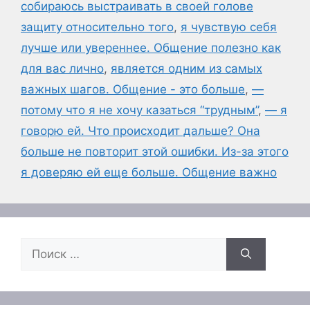
собираюсь выстраивать в своей голове
защиту относительно того
,
я чувствую себя
лучше или увереннее. Общение полезно как
для вас лично
,
является одним из самых
важных шагов. Общение - это больше
,
—
потому что я не хочу казаться “трудным”
,
— я
говорю ей. Что происходит дальше? Она
больше не повторит этой ошибки. Из-за этого
я доверяю ей еще больше. Общение важно
Поиск: