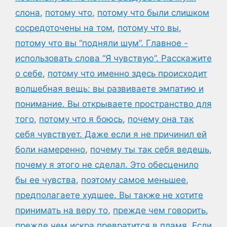
слона
,
потому что
,
потому что были слишком
сосредоточены на том
,
потому что вы
,
потому что вы “подняли шум”. Главное -
использовать слова “Я чувствую”. Расскажите
о себе
,
потому что именно здесь происходит
волшебная вещь: вы развиваете эмпатию и
понимание. Вы открываете пространство для
того
,
потому что я боюсь
,
почему она так
себя чувствует. Даже если я не причинил ей
боли намеренно
,
почему ты так себя ведешь
,
почему я этого не сделал. Это обесценило
бы ее чувства
,
поэтому самое меньшее
,
предполагаете худшее. Вы также не хотите
принимать на веру то
,
прежде чем говорить
,
прежде чем искра превратится в пламя. Если