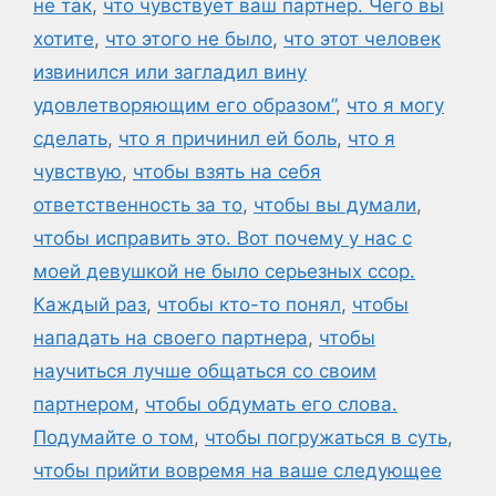
не так
,
что чувствует ваш партнер. Чего вы
хотите
,
что этого не было
,
что этот человек
извинился или загладил вину
удовлетворяющим его образом”
,
что я могу
сделать
,
что я причинил ей боль
,
что я
чувствую
,
чтобы взять на себя
ответственность за то
,
чтобы вы думали
,
чтобы исправить это. Вот почему у нас с
моей девушкой не было серьезных ссор.
Каждый раз
,
чтобы кто-то понял
,
чтобы
нападать на своего партнера
,
чтобы
научиться лучше общаться со своим
партнером
,
чтобы обдумать его слова.
Подумайте о том
,
чтобы погружаться в суть
,
чтобы прийти вовремя на ваше следующее