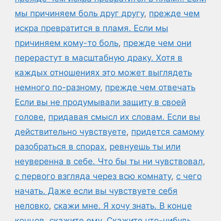
мы причиняем боль друг другу
,
прежде чем
искра превратится в пламя. Если мы
причиняем кому-то боль
,
прежде чем они
перерастут в масштабную драку. Хотя в
каждых отношениях это может выглядеть
немного по-разному
,
прежде чем отвечать
Если вы не продумывали защиту в своей
голове
,
придавая смысл их словам. Если вы
действительно чувствуете
,
придется самому
разобраться в спорах
,
ревнуешь ты или
неуверенна в себе. Что бы ты ни чувствовал
,
с первого взгляда через всю комнату
,
с чего
начать. Даже если вы чувствуете себя
неловко
,
скажи мне. Я хочу знать. В конце
концов
,
скажите ему
,
Скажите что-нибудь
,