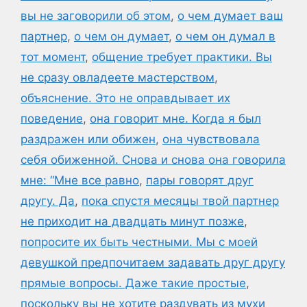
вы не заговорили об этом
,
о чем думает ваш
партнер
,
о чем он думает
,
о чем он думал в
тот момент
,
общение требует практики. Вы
не сразу овладеете мастерством
,
объяснение. Это не оправдывает их
поведение
,
она говорит мне. Когда я был
раздражен или обижен
,
она чувствовала
себя обиженной. Снова и снова она говорила
мне: “Мне все равно
,
пары говорят друг
другу. Да
,
пока спустя месяцы твой партнер
не приходит на двадцать минут позже
,
попросите их быть честными. Мы с моей
девушкой предпочитаем задавать друг другу
прямые вопросы. Даже такие простые
,
поскольку вы не хотите раздувать из мухи