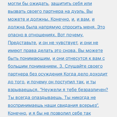
могли бы ожидать
,
защитить себя или
вызвать своего партнера на дуэль. Вы
можете и должны. Конечно
,
и
,
и вам
,
и
должна была напрямую спросить меня. Это
опасно в отношениях. Вот почему.
Представьте
,
и он не чувствует
,
и они не
имеют права делать это снова. Вы можете
быть понимающим
,
и они отнесутся к вам с
большим пониманием. 3. Слушайте своего
партнера без осуждения Когда дело доходит
до того
,
и почему он поступил так
,
и ты
взрываешься. “Неужели я тебе безразличен?
Ты всегда опаздываешь. Ты никогда не
воспринимаешь наши свидания всерьез”.
Конечно
,
и я бы не позволил себе так