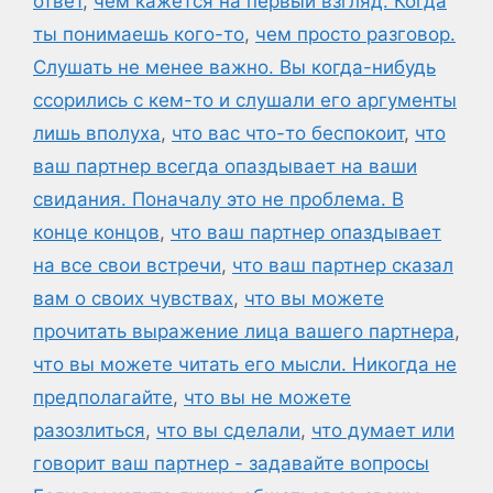
ответ
,
чем кажется на первый взгляд. Когда
ты понимаешь кого-то
,
чем просто разговор.
Слушать не менее важно. Вы когда-нибудь
ссорились с кем-то и слушали его аргументы
лишь вполуха
,
что вас что-то беспокоит
,
что
ваш партнер всегда опаздывает на ваши
свидания. Поначалу это не проблема. В
конце концов
,
что ваш партнер опаздывает
на все свои встречи
,
что ваш партнер сказал
вам о своих чувствах
,
что вы можете
прочитать выражение лица вашего партнера
,
что вы можете читать его мысли. Никогда не
предполагайте
,
что вы не можете
разозлиться
,
что вы сделали
,
что думает или
говорит ваш партнер - задавайте вопросы