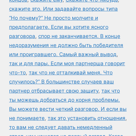
скажите это. Или задавайте вопросы типа
“Но почему?” Не просто молчите и
предполагаете. Если вы хотите ясного
разговора
,
спор не заканчивается. В конце
недоразумения не должно быть победителя
или проигравшего. Самый важный вывод
,
так и для пары. Если моя партнерша говорит
что-то
,
так что не отталкивай меня. Что
случилось?” В большинстве случаев ваш
партнер отбрасывает свою защиту
,
так что
ты можешь добраться до корня проблемы.
Вы можете вести четкий разговор. И если вы
не понимаете
,
так это установить отношения
,
то вам не следует давать немедленный