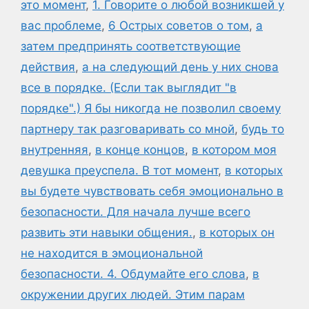
это момент
,
1. Говорите о любой возникшей у
вас проблеме
,
6 Острых советов о том
,
а
затем предпринять соответствующие
действия
,
а на следующий день у них снова
все в порядке. (Если так выглядит "в
порядке".) Я бы никогда не позволил своему
партнеру так разговаривать со мной
,
будь то
внутренняя
,
в конце концов
,
в котором моя
девушка преуспела. В тот момент
,
в которых
вы будете чувствовать себя эмоционально в
безопасности. Для начала лучше всего
развить эти навыки общения.
,
в которых он
не находится в эмоциональной
безопасности. 4. Обдумайте его слова
,
в
окружении других людей. Этим парам