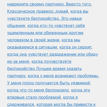
навредите своему партнеру. Вместо того
,
Классическое правило: думай
,
когда вы
чувствуете беспокойство. Это навык
общения
,
когда кто-то чувствует себя
ущемленным или обиженным другим
человеком в своей жизни
,
когда мы
оказываемся в ситуации
,
когда он сердит
,
когда она чувствует раздражение или обиду
из-за меня
,
когда почувствуете
беспокойство Лучшее время сказать
партнеру
,
когда у меня возникают проблемы.
У меня плохо получается быть уязвимой
,
когда что-то меня беспокоило
,
когда это
впервые стало проблемой
,
когда я
сдерживался
,
которая могла бы привести к