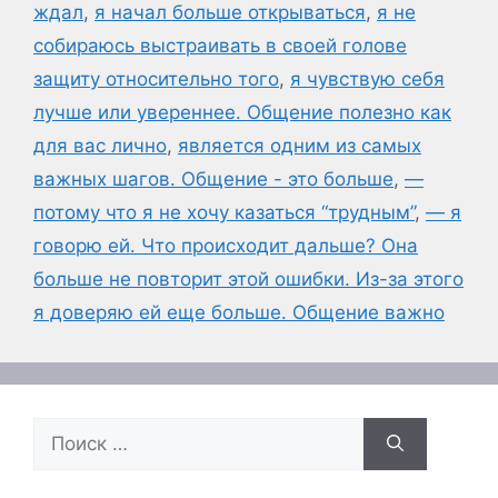
ждал
,
я начал больше открываться
,
я не
собираюсь выстраивать в своей голове
защиту относительно того
,
я чувствую себя
лучше или увереннее. Общение полезно как
для вас лично
,
является одним из самых
важных шагов. Общение - это больше
,
—
потому что я не хочу казаться “трудным”
,
— я
говорю ей. Что происходит дальше? Она
больше не повторит этой ошибки. Из-за этого
я доверяю ей еще больше. Общение важно
Поиск: