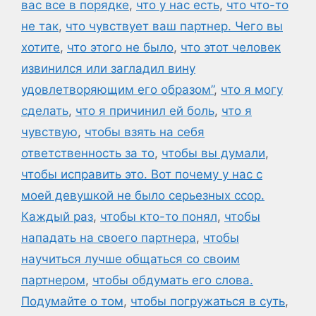
вас все в порядке
,
что у нас есть
,
что что-то
не так
,
что чувствует ваш партнер. Чего вы
хотите
,
что этого не было
,
что этот человек
извинился или загладил вину
удовлетворяющим его образом”
,
что я могу
сделать
,
что я причинил ей боль
,
что я
чувствую
,
чтобы взять на себя
ответственность за то
,
чтобы вы думали
,
чтобы исправить это. Вот почему у нас с
моей девушкой не было серьезных ссор.
Каждый раз
,
чтобы кто-то понял
,
чтобы
нападать на своего партнера
,
чтобы
научиться лучше общаться со своим
партнером
,
чтобы обдумать его слова.
Подумайте о том
,
чтобы погружаться в суть
,