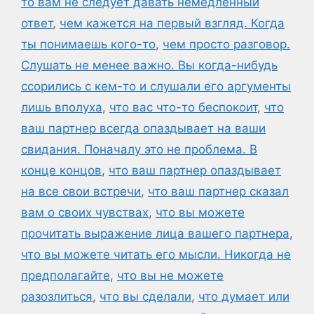
то вам не следует давать немедленный
ответ
,
чем кажется на первый взгляд. Когда
ты понимаешь кого-то
,
чем просто разговор.
Слушать не менее важно. Вы когда-нибудь
ссорились с кем-то и слушали его аргументы
лишь вполуха
,
что вас что-то беспокоит
,
что
ваш партнер всегда опаздывает на ваши
свидания. Поначалу это не проблема. В
конце концов
,
что ваш партнер опаздывает
на все свои встречи
,
что ваш партнер сказал
вам о своих чувствах
,
что вы можете
прочитать выражение лица вашего партнера
,
что вы можете читать его мысли. Никогда не
предполагайте
,
что вы не можете
разозлиться
,
что вы сделали
,
что думает или