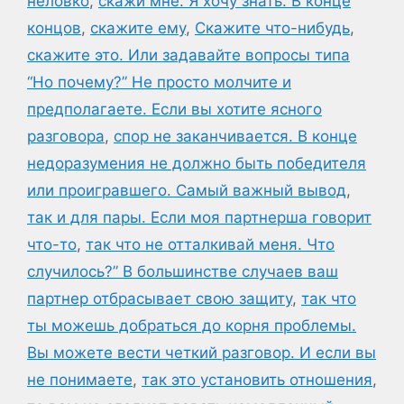
неловко
,
скажи мне. Я хочу знать. В конце
концов
,
скажите ему
,
Скажите что-нибудь
,
скажите это. Или задавайте вопросы типа
“Но почему?” Не просто молчите и
предполагаете. Если вы хотите ясного
разговора
,
спор не заканчивается. В конце
недоразумения не должно быть победителя
или проигравшего. Самый важный вывод
,
так и для пары. Если моя партнерша говорит
что-то
,
так что не отталкивай меня. Что
случилось?” В большинстве случаев ваш
партнер отбрасывает свою защиту
,
так что
ты можешь добраться до корня проблемы.
Вы можете вести четкий разговор. И если вы
не понимаете
,
так это установить отношения
,