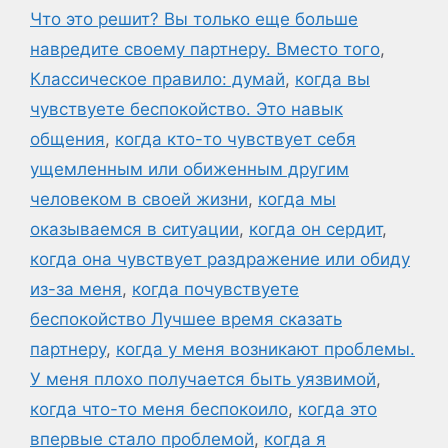
Что это решит? Вы только еще больше
навредите своему партнеру. Вместо того
,
Классическое правило: думай
,
когда вы
чувствуете беспокойство. Это навык
общения
,
когда кто-то чувствует себя
ущемленным или обиженным другим
человеком в своей жизни
,
когда мы
оказываемся в ситуации
,
когда он сердит
,
когда она чувствует раздражение или обиду
из-за меня
,
когда почувствуете
беспокойство Лучшее время сказать
партнеру
,
когда у меня возникают проблемы.
У меня плохо получается быть уязвимой
,
когда что-то меня беспокоило
,
когда это
впервые стало проблемой
,
когда я