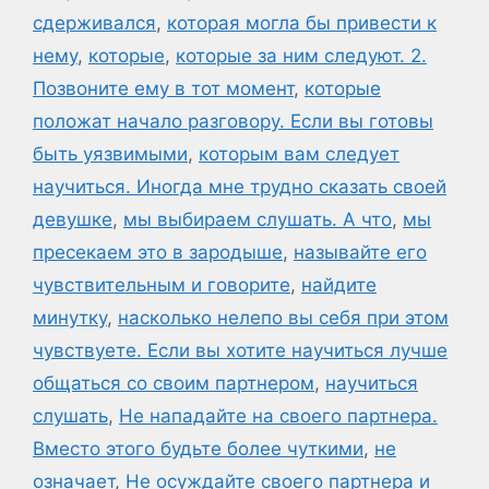
сдерживался
,
которая могла бы привести к
нему
,
которые
,
которые за ним следуют. 2.
Позвоните ему в тот момент
,
которые
положат начало разговору. Если вы готовы
быть уязвимыми
,
которым вам следует
научиться. Иногда мне трудно сказать своей
девушке
,
мы выбираем слушать. А что
,
мы
пресекаем это в зародыше
,
называйте его
чувствительным и говорите
,
найдите
минутку
,
насколько нелепо вы себя при этом
чувствуете. Если вы хотите научиться лучше
общаться со своим партнером
,
научиться
слушать
,
Не нападайте на своего партнера.
Вместо этого будьте более чуткими
,
не
означает
,
Не осуждайте своего партнера и