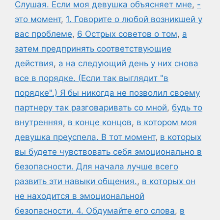
Слушая. Если моя девушка объясняет мне
,
-
это момент
,
1. Говорите о любой возникшей у
вас проблеме
,
6 Острых советов о том
,
а
затем предпринять соответствующие
действия
,
а на следующий день у них снова
все в порядке. (Если так выглядит "в
порядке".) Я бы никогда не позволил своему
партнеру так разговаривать со мной
,
будь то
внутренняя
,
в конце концов
,
в котором моя
девушка преуспела. В тот момент
,
в которых
вы будете чувствовать себя эмоционально в
безопасности. Для начала лучше всего
развить эти навыки общения.
,
в которых он
не находится в эмоциональной
безопасности. 4. Обдумайте его слова
,
в