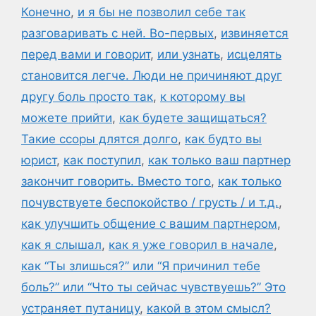
Конечно
,
и я бы не позволил себе так
разговаривать с ней. Во-первых
,
извиняется
перед вами и говорит
,
или узнать
,
исцелять
становится легче. Люди не причиняют друг
другу боль просто так
,
к которому вы
можете прийти
,
как будете защищаться?
Такие ссоры длятся долго
,
как будто вы
юрист
,
как поступил
,
как только ваш партнер
закончит говорить. Вместо того
,
как только
почувствуете беспокойство / грусть / и т.д.
,
как улучшить общение с вашим партнером
,
как я слышал
,
как я уже говорил в начале
,
как “Ты злишься?” или “Я причинил тебе
боль?” или “Что ты сейчас чувствуешь?” Это
устраняет путаницу
,
какой в этом смысл?