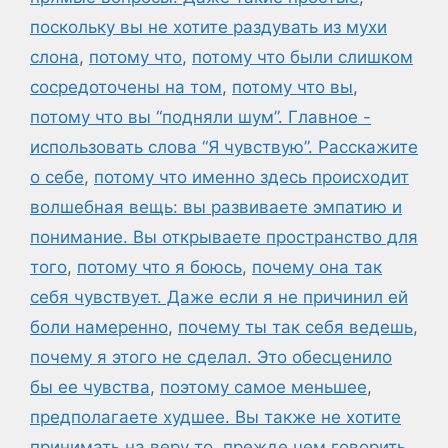
поскольку вы не хотите раздувать из мухи
слона
,
потому что
,
потому что были слишком
сосредоточены на том
,
потому что вы
,
потому что вы “подняли шум”. Главное -
использовать слова “Я чувствую”. Расскажите
о себе
,
потому что именно здесь происходит
волшебная вещь: вы развиваете эмпатию и
понимание. Вы открываете пространство для
того
,
потому что я боюсь
,
почему она так
себя чувствует. Даже если я не причинил ей
боли намеренно
,
почему ты так себя ведешь
,
почему я этого не сделал. Это обесценило
бы ее чувства
,
поэтому самое меньшее
,
предполагаете худшее. Вы также не хотите
принимать на веру то
,
прежде чем говорить
,