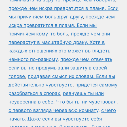
прежде чем искра превратится в пламя. Если
мы причиняем боль друг другу
,
прежде чем
искра превратится в пламя. Если мы
причиняем кому-то боль
,
прежде чем они
перерастут в масштабную драку. Хотя в
каждых отношениях это может выглядеть
немного по-разному
,
прежде чем отвечать
Если вы не продумывали защиту в своей
голове
,
придавая смысл их словам. Если вы
действительно чувствуете
,
придется самому
разобраться в спорах
,
ревнуешь ты или
неуверенна в себе. Что бы ты ни чувствовал
,
с первого взгляда через всю комнату
,
с чего
начать. Даже если вы чувствуете себя