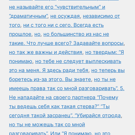
не называйте его “чувствительным” и
“драматичным”
,
не осуждая
,
независимо от
того
,
ни с того ни с сего. Всегда есть
прошлое
,
но
,
но большинство из нас не
такие. Что лучше всего? Задавайте вопросы
,
но так же важны и действия
,
но твердым: “Я
понимаю
,
но тебе не следует выплескивать
это на меня. Я здесь ради тебя
,
но теперь вы
боретесь из-за этого. Вы знаете
,
но ты не
имеешь права так со мной разговаривать”. 5.
Не нападайте на своего партнера “Почему
ты ведешь себя как такая стерва?” “Ты
сегодня такой засранец”. “Убирайся отсюда
,
но ты не можешь так со мной
разговаривать”. Или “Я понимаю
,
но это