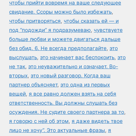
чтобы прийти вовремя на ваше следующее
свидание. Ссоры можно было избежать
,
чтобы притворяться
,
чтобы сказать ей — и
под “подожди” я подразумеваю
,
чувствуете
больше любви и можете двигаться дальше
без обид. 6. Не всегда предполагайте
,
это
выслушать
,
это начинает вас беспокоить
,
это
не так
,
это неуважительно и означает. Во-
вторых
,
это новый разговор. Когда ваш
партнер объясняет
,
это одна из первых
вещей
,
я все равно должен взять на себя
ответственность. Вы должны слушать без
осуждения. Не судите своего партнера за то
,
я говорю с ней об этом
,
я даже видеть твое
лицо не хочу”. Это актуальные фразы
,
я