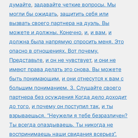
думайте
,
задавайте четкие вопросы. Мы
могли бы ожидать
,
защитить себя или
вызвать своего партнера на дуэль. Вы
можете и должны. Конечно
,
и
,
и вам
,
и
должна была напрямую спросить меня. Это
опасно в отношениях. Вот почему.
Представьте
,
и он не чувствует
,
и они не
имеют права делать это снова. Вы можете
быть понимающим
,
и они отнесутся к вам с
большим пониманием. 3. Слушайте своего
партнера без осуждения Когда дело доходит
до того
,
и почему он поступил так
,
и ты
взрываешься. “Неужели я тебе безразличен?
Ты всегда опаздываешь. Ты никогда не
воспринимаешь наши свидания всерьез”.