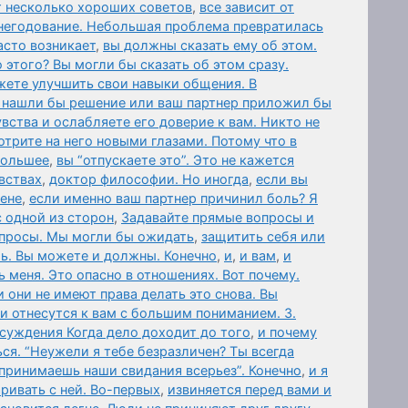
т несколько хороших советов
,
все зависит от
негодование. Небольшая проблема превратилась
асто возникает
,
вы должны сказать ему об этом.
 этого? Вы могли бы сказать об этом сразу.
жете улучшить свои навыки общения. В
 нашли бы решение или ваш партнер приложил бы
вства и ослабляете его доверие к вам. Никто не
отрите на него новыми глазами. Потому что в
 большее
,
вы “отпускаете это”. Это не кажется
вствах
,
доктор философии. Но иногда
,
если вы
мене
,
если именно ваш партнер причинил боль? Я
с одной из сторон
,
Задавайте прямые вопросы и
опросы. Мы могли бы ожидать
,
защитить себя или
ль. Вы можете и должны. Конечно
,
и
,
и вам
,
и
меня. Это опасно в отношениях. Вот почему.
и они не имеют права делать это снова. Вы
ни отнесутся к вам с большим пониманием. 3.
суждения Когда дело доходит до того
,
и почему
ся. “Неужели я тебе безразличен? Ты всегда
спринимаешь наши свидания всерьез”. Конечно
,
и я
аривать с ней. Во-первых
,
извиняется перед вами и