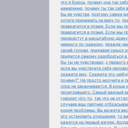
что я боюсь
,
почему она так себ
намеренно
,
почему ты так себя 
бы ее чувства
,
поэтому самое м
хотите принимать на веру то
,
пр
превратится в пламя. Если мы п
превратится в пламя. Если мы 
перерастут в масштабную драку
немного по-разному
,
прежде чем
своей голове
,
придавая смысл и
придется самому разобраться в
бы ты ни чувствовал
,
с первого 
если вы чувствуете себя неловк
скажите ему
,
Скажите что-нибу
почему?” Не просто молчите и п
спор не заканчивается. В конце
проигравшего. Самый важный 
говорит что-то
,
так что не отта
случаев ваш партнер отбрасыва
корня проблемы. Вы можете вест
это установить отношения
,
то в
кажется на первый взгляд. Когд