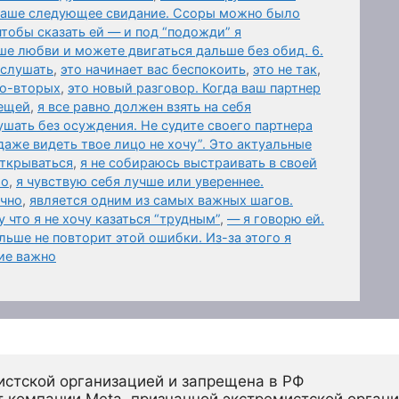
 ваше следующее свидание. Ссоры можно было
чтобы сказать ей — и под “подожди” я
ше любви и можете двигаться дальше без обид. 6.
ыслушать
,
это начинает вас беспокоить
,
это не так
,
Во-вторых
,
это новый разговор. Когда ваш партнер
вещей
,
я все равно должен взять на себя
шать без осуждения. Не судите своего партнера
даже видеть твое лицо не хочу”. Это актуальные
открываться
,
я не собираюсь выстраивать в своей
го
,
я чувствую себя лучше или увереннее.
ично
,
является одним из самых важных шагов.
 что я не хочу казаться “трудным”
,
— я говорю ей.
ьше не повторит этой ошибки. Из-за этого я
ие важно
истской организацией и запрещена в РФ
 компании Meta, признанной экстремистской органи