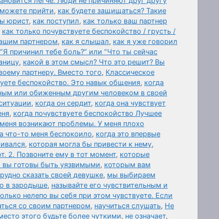
ановится легче. Люди не причиняют друг другу
 можете прийти
,
как будете защищаться? Такие
вы юрист
,
как поступил
,
как только ваш партнер
,
как только почувствуете беспокойство / грусть /
вашим партнером
,
как я слышал
,
как я уже говорил
 “Я причинил тебе боль?” или “Что ты сейчас
аницу
,
какой в этом смысл? Что это решит? Вы
воему партнеру. Вместо того
,
Классическое
вуете беспокойство. Это навык общения
,
когда
нным или обиженным другим человеком в своей
 ситуации
,
когда он сердит
,
когда она чувствует
еня
,
когда почувствуете беспокойство Лучшее
 меня возникают проблемы. У меня плохо
а что-то меня беспокоило
,
когда это впервые
живался
,
которая могла бы привести к нему
,
т. 2. Позвоните ему в тот момент
,
которые
и вы готовы быть уязвимыми
,
которым вам
трудно сказать своей девушке
,
мы выбираем
о в зародыше
,
называйте его чувствительным и
олько нелепо вы себя при этом чувствуете. Если
аться со своим партнером
,
научиться слушать
,
Не
Вместо этого будьте более чуткими
,
не означает
,