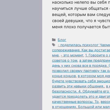
насколько нелепо вы себя п
научиться лучше общаться 
вещей, которым вам следуе
своей девушке, что я чувст
меня плохо получается бы
Рубрики
Блог
Метки
- поделилась психолог Чар
сопереживание. Как вы достига
мне
,
- это момент
,
1. Говорите 
советов о том
,
а затем предпри
день у них снова все в порядке. 
позволил своему партнеру так р
конце концов
,
в котором моя де
будете чувствовать себя эмоцио
развить эти навыки общения.
,
в 
безопасности. 4. Обдумайте его
удается преодолеть это и двига
качественные вопросы. То
,
веро
в отношениях. Большой или мале