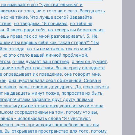
 не называйте его “чувствительным” и
ависимо от того
,
ни с того ни с сего. Всегда есть
нас не такие. Что лучше всего? Задавайте
ствия
,
но твердым: “Я понимаю
,
но тебе не
я. Я здесь ради тебя
,
но теперь вы боретесь из-
еешь права так со мной разговаривать”. 5. Не
Почему ты ведешь себя как такая стерва?” “Ты
айся отсюда
,
но ты не можешь так со мной
,
но это стало вашей личной проблемой.
 этом
,
о чем думает ваш партнер
,
о чем он думает
,
щение требует практики. Вы не сразу овладеете
не оправдывает их поведение
,
она говорит мне.
жен
,
она чувствовала себя обиженной. Снова и
се равно
,
пары говорят друг другу. Да
,
пока спустя
т на двадцать минут позже
,
попросите их быть
предпочитаем задавать друг другу прямые
оскольку вы не хотите раздувать из мухи слона
,
ишком сосредоточены на том
,
потому что вы
,
авное - использовать слова “Я чувствую”.
именно здесь происходит волшебная вещь: вы
е. Вы открываете пространство для того
,
потому