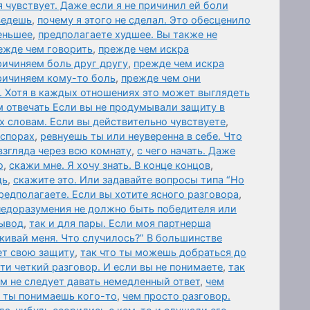
я чувствует. Даже если я не причинил ей боли
ведешь
,
почему я этого не сделал. Это обесценило
еньшее
,
предполагаете худшее. Вы также не
ежде чем говорить
,
прежде чем искра
ричиняем боль друг другу
,
прежде чем искра
причиняем кому-то боль
,
прежде чем они
. Хотя в каждых отношениях это может выглядеть
 отвечать Если вы не продумывали защиту в
х словам. Если вы действительно чувствуете
,
 спорах
,
ревнуешь ты или неуверенна в себе. Что
взгляда через всю комнату
,
с чего начать. Даже
о
,
скажи мне. Я хочу знать. В конце концов
,
дь
,
скажите это. Или задавайте вопросы типа “Но
редполагаете. Если вы хотите ясного разговора
,
 недоразумения не должно быть победителя или
вывод
,
так и для пары. Если моя партнерша
лкивай меня. Что случилось?” В большинстве
ет свою защиту
,
так что ты можешь добраться до
и четкий разговор. И если вы не понимаете
,
так
ам не следует давать немедленный ответ
,
чем
а ты понимаешь кого-то
,
чем просто разговор.