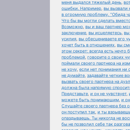
меня выдался тяжелый день
,
во
ошибки. Например
,
вы вызвали 
в огромную проблему. “Обида ч
Что бы вы могли сделать вместо
Возможно
,
вы и ваш партнер мо
заключение
,
вы исцеляетесь
,
вы
усилия
,
вы обесцениваете его чу
хочет быть в отношениях
,
вы см
этом секрет: всегда есть нечто
проблемой
,
говорите о своих чу
поймали своего партнера на из
не хочу
,
если нет понимания ни 
не думайте
,
задавайте четкие в
вызвать своего партнера на дуэ
должна была напрямую спросить 
Представьте
,
и он не чувствует
,
можете быть понимающим
,
и о
Слушайте своего партнера без о
он поступил так
,
и ты взрываешь
опаздываешь. Ты никогда не во
бы не позволил себе так разгов