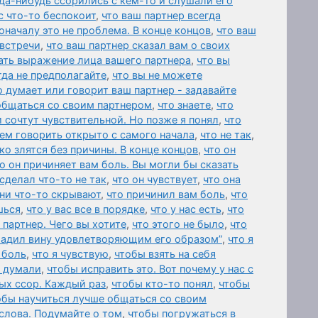
да-нибудь ссорились с кем-то и слушали его
с что-то беспокоит
,
что ваш партнер всегда
оначалу это не проблема. В конце концов
,
что ваш
 встречи
,
что ваш партнер сказал вам о своих
ать выражение лица вашего партнера
,
что вы
гда не предполагайте
,
что вы не можете
о думает или говорит ваш партнер - задавайте
общаться со своим партнером
,
что знаете
,
что
и сочтут чувствительной. Но позже я понял
,
что
ем говорить открыто с самого начала
,
что не так
,
ко злятся без причины. В конце концов
,
что он
о он причиняет вам боль. Вы могли бы сказать
 сделал что-то не так
,
что он чувствует
,
что она
они что-то скрывают
,
что причинил вам боль
,
что
шься
,
что у вас все в порядке
,
что у нас есть
,
что
 партнер. Чего вы хотите
,
что этого не было
,
что
гладил вину удовлетворяющим его образом”
,
что я
 боль
,
что я чувствую
,
чтобы взять на себя
 думали
,
чтобы исправить это. Вот почему у нас с
ых ссор. Каждый раз
,
чтобы кто-то понял
,
чтобы
обы научиться лучше общаться со своим
слова. Подумайте о том
,
чтобы погружаться в