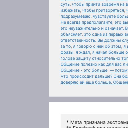
суть
,
чтобы прийти вовремя на
избежать
,
чтобы притворяться
,
подразумеваю
,
чувствуете боль
Не всегда предполагайте
,
это в
это неуважительно и означает. 
объясняет
,
это одна из первых 
ответственность. Вы должны слу
за то
,
я говорю с ней об этом
,
я 
фразы
,
я ждал
,
я начал больше 
голове защиту относительно то
Общение полезно как для вас л
Общение - это больше
,
— потому
Что происходит дальше? Она бол
доверяю ей еще больше. Общен
* Meta признана экстрем
** Facebook принадлежит