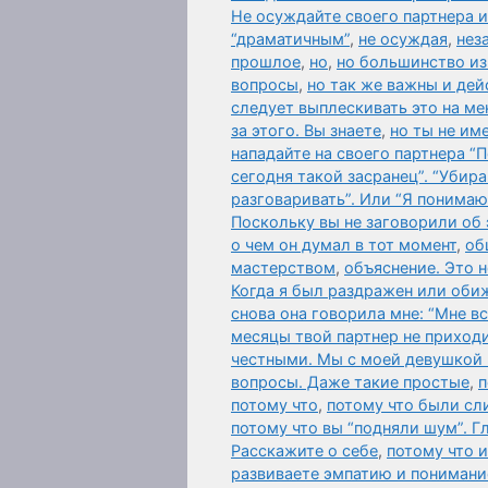
Не осуждайте своего партнера и
“драматичным”
,
не осуждая
,
нез
прошлое
,
но
,
но большинство из 
вопросы
,
но так же важны и дей
следует выплескивать это на мен
за этого. Вы знаете
,
но ты не им
нападайте на своего партнера “
сегодня такой засранец”. “Убир
разговаривать”. Или “Я понимаю
Поскольку вы не заговорили об
о чем он думал в тот момент
,
об
мастерством
,
объяснение. Это 
Когда я был раздражен или оби
снова она говорила мне: “Мне в
месяцы твой партнер не приходи
честными. Мы с моей девушкой 
вопросы. Даже такие простые
,
п
потому что
,
потому что были сл
потому что вы “подняли шум”. Гл
Расскажите о себе
,
потому что 
развиваете эмпатию и понимани