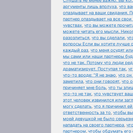
Слушать не менее важно. Вы ког
аргументы лишь вполуха
,
что ва
опаздывает на ваши свидания. П
партнер опаздывает на все свои
чувствах
,
что вы можете прочит
можете читать его мысли. Нико
разозлиться
,
что вы сделали
,
чт
вопросы Если вы хотите лучше 
каждый раз
,
что меня осудят ил
мы сами или наши партнеры буд
что не так. Потому что люди ред
драматизирует. Поступая так
,
чт
что-то вроде: “Я не знаю
,
что он
заметила
,
что они говорят
,
что 
причиняет мне боль
,
что ты зли
что-то не так
,
что чувствует ваш
этот человек извинился или за
могу сделать
,
что я причинил ей
ответственность за то
,
чтобы вы
моей девушкой не было серьезн
нападать на своего партнера
,
чт
партнером
,
чтобы обдумать его 