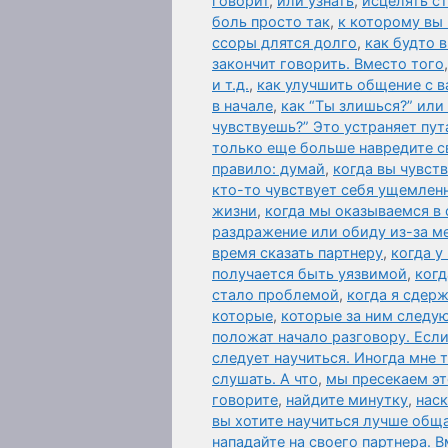
говорит
,
или узнать
,
исцелять ст
боль просто так
,
к которому вы
ссоры длятся долго
,
как будто 
закончит говорить. Вместо того
и т.д.
,
как улучшить общение с 
в начале
,
как “Ты злишься?” или
чувствуешь?” Это устраняет пут
только еще больше навредите с
правило: думай
,
когда вы чувст
кто-то чувствует себя ущемле
жизни
,
когда мы оказываемся в
раздражение или обиду из-за м
время сказать партнеру
,
когда у
получается быть уязвимой
,
когд
стало проблемой
,
когда я сдер
которые
,
которые за ним следую
положат начало разговору. Есл
следует научиться. Иногда мне 
слушать. А что
,
мы пресекаем эт
говорите
,
найдите минутку
,
наск
вы хотите научиться лучше общ
нападайте на своего партнера. 