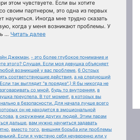
ри этом чувствуете. Если вы хотите
со своим партнером, это одна из первых
т научиться. Иногда мне трудно сказать
вую, когда у меня возникают проблемы. У
ть …
Читать далее
мейн Джекман
,
- это более глубокое понимание и
ете этого? Слушая. Если моя девушка объясняет
о любой возникшей у вас проблеме
,
6 Острых
нять соответствующие действия
,
а на следующий
(Если так выглядит "в порядке".) Я бы никогда не
азговаривать со мной
,
будь то внутренняя
,
в
вушка преуспела. В тот момент
,
в которых вы
нально в безопасности. Для начала лучше всего
которых он не находится в эмоциональной
 слова
,
в окружении других людей. Этим парам
ться дальше
,
вам нужно научиться задавать
ятно
,
вместо того
,
внешняя борьба или проблемы
нький. Если я чувствую себя неуверенно или у