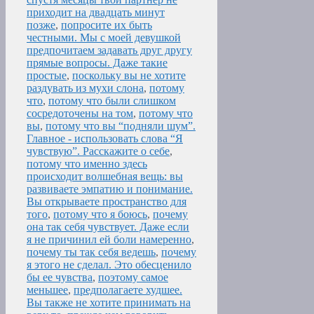
приходит на двадцать минут
позже
,
попросите их быть
честными. Мы с моей девушкой
предпочитаем задавать друг другу
прямые вопросы. Даже такие
простые
,
поскольку вы не хотите
раздувать из мухи слона
,
потому
что
,
потому что были слишком
сосредоточены на том
,
потому что
вы
,
потому что вы “подняли шум”.
Главное - использовать слова “Я
чувствую”. Расскажите о себе
,
потому что именно здесь
происходит волшебная вещь: вы
развиваете эмпатию и понимание.
Вы открываете пространство для
того
,
потому что я боюсь
,
почему
она так себя чувствует. Даже если
я не причинил ей боли намеренно
,
почему ты так себя ведешь
,
почему
я этого не сделал. Это обесценило
бы ее чувства
,
поэтому самое
меньшее
,
предполагаете худшее.
Вы также не хотите принимать на