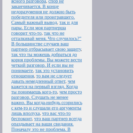
ясного разговора
,
спор не
заканчивается. В конце
недоразумения не должно быть
победителя или проигравшего.
Самый важный вывод
,
так и для
пары. Если моя партнерша
говорит что-то
,
так что не
отталкивай меня. Что случилось?”
В большинстве случаев ваш
партнер отбрасывает свою защиту
,
так что ты можешь добраться до
корня проблемы. Вы можете вести
четкий разговор. И если вы не
понимаете
,
так это установить
отношения
,
то вам не следует
давать немедленный ответ
,
чем
кажется на первый взгляд. Когда
ты понимаешь кого-то
,
чем просто
разговор. Слушать не менее
важно. Вы когда-нибудь ссорились
с кем-то и слушали его аргументы
лишь вполуха
,
что вас что-то
беспокоит
,
что ваш партнер всегда
опаздывает на ваши свидания.
Поначалу это не проблема. В