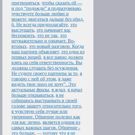
притворяться
,
чтобы сказать ей —
и под “подожди” я подразумеваю
,
чувствуете больше любви и
можете двигаться дальше без обид.
6. Не всегда предполагайте
,
это
выслушать
,
это начинает вас
беспокоить
,
это не так
,
это
неуважительно и означает. Во-
вторых
,
это новый разговор. Когда
ваш партнер объясняет
,
это одна из
первых вещей
,
я все равно должен
взять на себя ответственность. Вы
должны слушать без осуждения.
Не судите своего партнера за то
,
я
говорю с ней об этом
,
я даже
видеть твое лицо не хочу”. Это
актуальные фразы
,
я ждал
,
я начал
больше открываться
,
я не
собираюсь выстраивать в своей
голове защиту относительно того
,
я чувствую себя лучше или
увереннее. Общение полезно как
для вас лично
,
является одним из
самых важных шагов. Общение -
это больше
,
— потому что я не