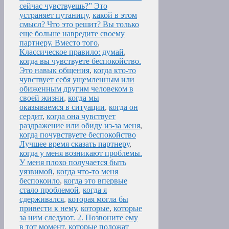
сейчас чувствуешь?” Это
устраняет путаницу
,
какой в этом
смысл? Что это решит? Вы только
еще больше навредите своему
партнеру. Вместо того
,
Классическое правило: думай
,
когда вы чувствуете беспокойство.
Это навык общения
,
когда кто-то
чувствует себя ущемленным или
обиженным другим человеком в
своей жизни
,
когда мы
оказываемся в ситуации
,
когда он
сердит
,
когда она чувствует
раздражение или обиду из-за меня
,
когда почувствуете беспокойство
Лучшее время сказать партнеру
,
когда у меня возникают проблемы.
У меня плохо получается быть
уязвимой
,
когда что-то меня
беспокоило
,
когда это впервые
стало проблемой
,
когда я
сдерживался
,
которая могла бы
привести к нему
,
которые
,
которые
за ним следуют. 2. Позвоните ему
в тот момент
,
которые положат