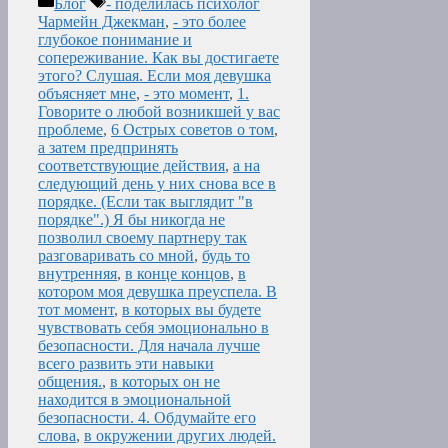
Рубрики
Метки
Блог
- поделилась психолог
Чармейн Джекман
,
- это более
глубокое понимание и
сопереживание. Как вы достигаете
этого? Слушая. Если моя девушка
объясняет мне
,
- это момент
,
1.
Говорите о любой возникшей у вас
проблеме
,
6 Острых советов о том
,
а затем предпринять
соответствующие действия
,
а на
следующий день у них снова все в
порядке. (Если так выглядит "в
порядке".) Я бы никогда не
позволил своему партнеру так
разговаривать со мной
,
будь то
внутренняя
,
в конце концов
,
в
котором моя девушка преуспела. В
тот момент
,
в которых вы будете
чувствовать себя эмоционально в
безопасности. Для начала лучше
всего развить эти навыки
общения.
,
в которых он не
находится в эмоциональной
безопасности. 4. Обдумайте его
слова
,
в окружении других людей.