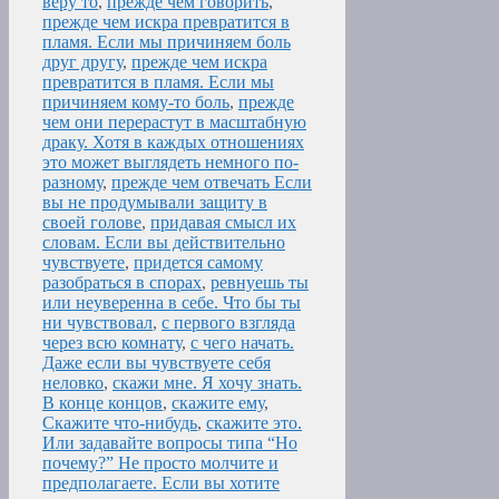
веру то
,
прежде чем говорить
,
прежде чем искра превратится в
пламя. Если мы причиняем боль
друг другу
,
прежде чем искра
превратится в пламя. Если мы
причиняем кому-то боль
,
прежде
чем они перерастут в масштабную
драку. Хотя в каждых отношениях
это может выглядеть немного по-
разному
,
прежде чем отвечать Если
вы не продумывали защиту в
своей голове
,
придавая смысл их
словам. Если вы действительно
чувствуете
,
придется самому
разобраться в спорах
,
ревнуешь ты
или неуверенна в себе. Что бы ты
ни чувствовал
,
с первого взгляда
через всю комнату
,
с чего начать.
Даже если вы чувствуете себя
неловко
,
скажи мне. Я хочу знать.
В конце концов
,
скажите ему
,
Скажите что-нибудь
,
скажите это.
Или задавайте вопросы типа “Но
почему?” Не просто молчите и
предполагаете. Если вы хотите