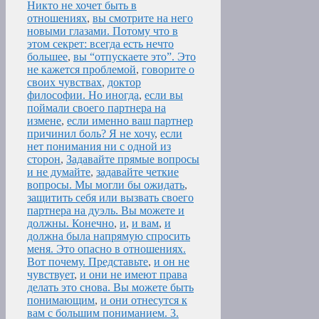
Никто не хочет быть в
отношениях
,
вы смотрите на него
новыми глазами. Потому что в
этом секрет: всегда есть нечто
большее
,
вы “отпускаете это”. Это
не кажется проблемой
,
говорите о
своих чувствах
,
доктор
философии. Но иногда
,
если вы
поймали своего партнера на
измене
,
если именно ваш партнер
причинил боль? Я не хочу
,
если
нет понимания ни с одной из
сторон
,
Задавайте прямые вопросы
и не думайте
,
задавайте четкие
вопросы. Мы могли бы ожидать
,
защитить себя или вызвать своего
партнера на дуэль. Вы можете и
должны. Конечно
,
и
,
и вам
,
и
должна была напрямую спросить
меня. Это опасно в отношениях.
Вот почему. Представьте
,
и он не
чувствует
,
и они не имеют права
делать это снова. Вы можете быть
понимающим
,
и они отнесутся к
вам с большим пониманием. 3.