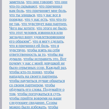
заметила
,
что они говорят
,
что они
что-то скрывают
,
что причинил
вам боль
,
что причиняет мне боль
,
что ты злишься
,
что у вас все в
порядке
,
что у нас есть
,
что что-то
не так
,
что чувствует ваш партнер.
Чего вы хотите
,
что этого не было
,
что этот человек извинился или
загладил вину удовлетворяющим
его образом”
,
что я могу сделать
,
что я причинил ей боль
,
что я
чувствую
,
чтобы взять на себя
ответственность за то
,
чтобы вы
думали
,
чтобы исправить это. Вот
почему у нас с моей девушкой не
было серьезных ссор. Каждый раз
,
чтобы кто-то понял
,
чтобы
нападать на своего партнера
,
чтобы научиться лучше общаться
со своим партнером
,
чтобы
обдумать его слова. Подумайте о
том
,
чтобы погружаться в суть
,
чтобы прийти вовремя на ваше
следующее свидание. Ссоры
можно было избежать
,
чтобы