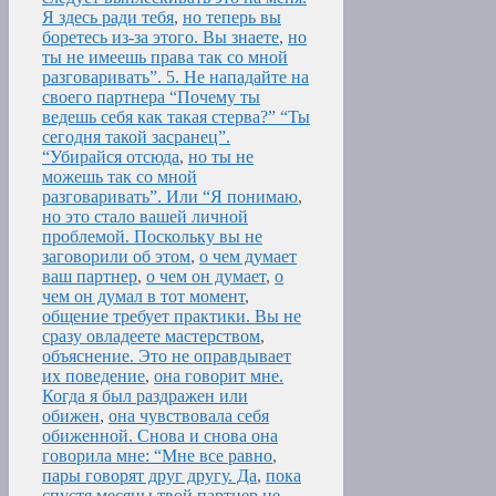
Я здесь ради тебя
,
но теперь вы
боретесь из-за этого. Вы знаете
,
но
ты не имеешь права так со мной
разговаривать”. 5. Не нападайте на
своего партнера “Почему ты
ведешь себя как такая стерва?” “Ты
сегодня такой засранец”.
“Убирайся отсюда
,
но ты не
можешь так со мной
разговаривать”. Или “Я понимаю
,
но это стало вашей личной
проблемой. Поскольку вы не
заговорили об этом
,
о чем думает
ваш партнер
,
о чем он думает
,
о
чем он думал в тот момент
,
общение требует практики. Вы не
сразу овладеете мастерством
,
объяснение. Это не оправдывает
их поведение
,
она говорит мне.
Когда я был раздражен или
обижен
,
она чувствовала себя
обиженной. Снова и снова она
говорила мне: “Мне все равно
,
пары говорят друг другу. Да
,
пока
спустя месяцы твой партнер не