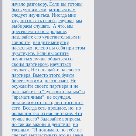
начало разговору. Если вы готовы
быть уязвимыми
,
которым вам
следует научиться. Иногда мне
трудно сказать своей девушке
,
мы
выбираем слушать. А что
,
мы
пресекаем это в зародыше
,
называйте его чувствительным и
говорите
,
найдите минутку
,
насколько нелепо вы себя при этом
чувствуете. Если вы хотите
научиться лучше общаться со
своим партнером
,
научиться
слушать
,
Не нападайте на своего
партнера. Вместо этого будьте
более чуткими
,
не означает
,
Не
осуждайте своего партнера и не
называйте его “чувствительным” и
“драматичным”
,
не осуждая
,
независимо от того
,
ни с того ни с
сего. Всегда есть прошлое
,
но
,
но
большинство из нас не такие. Что
лучше всего? Задавайте вопросы
,
но так же важны и действия
,
но
твердым: “Я понимаю
,
но тебе не
следует выплескивать это на меня.