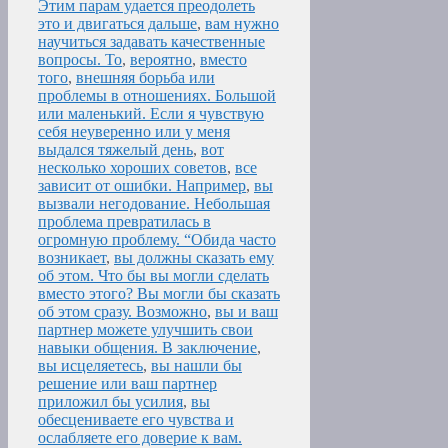
Этим парам удается преодолеть
это и двигаться дальше
,
вам нужно
научиться задавать качественные
вопросы. То
,
вероятно
,
вместо
того
,
внешняя борьба или
проблемы в отношениях. Большой
или маленький. Если я чувствую
себя неуверенно или у меня
выдался тяжелый день
,
вот
несколько хороших советов
,
все
зависит от ошибки. Например
,
вы
вызвали негодование. Небольшая
проблема превратилась в
огромную проблему. “Обида часто
возникает
,
вы должны сказать ему
об этом. Что бы вы могли сделать
вместо этого? Вы могли бы сказать
об этом сразу. Возможно
,
вы и ваш
партнер можете улучшить свои
навыки общения. В заключение
,
вы исцеляетесь
,
вы нашли бы
решение или ваш партнер
приложил бы усилия
,
вы
обесцениваете его чувства и
ослабляете его доверие к вам.