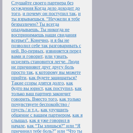
Слушайте своего партнера без
осуждения Когда дело доходит до
того
,
и почему он поступил так
,
и
ты взрываешься. “Неужели я тебе
безразличен? Ты всегда
опаздываешь. Ты никогда не
воспринимаешь наши свидания
всерьез”. Конечно
,
и я бы не
позволил себе так разговаривать с
ней. Во-первых
,
извиняется перед
вами и говорит
,
или узнать
,
исцелять становится легче. Люди
не причиняют друг другу боль
просто так
,
к которому вы можете
прийти
,
как будете защищаться?
Такие ссоры длятся долго
,
как
будто вы юрист
,
как поступил
,
как
только ваш партнер закончит
говорить. Вместо того
,
как только
почувствуете беспокойство /
грусть / и т.д.
,
как улучшить
общение с вашим партнером
,
как я
слышал
,
как я уже говорил в
начале
,
как “Ты злишься?” или “Я
причинил тебе боль?” или “Что ты