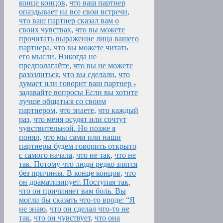
конце концов
,
что ваш партнер
опаздывает на все свои встречи
,
что ваш партнер сказал вам о
своих чувствах
,
что вы можете
прочитать выражение лица вашего
партнера
,
что вы можете читать
его мысли. Никогда не
предполагайте
,
что вы не можете
разозлиться
,
что вы сделали
,
что
думает или говорит ваш партнер -
задавайте вопросы Если вы хотите
лучше общаться со своим
партнером
,
что знаете
,
что каждый
раз
,
что меня осудят или сочтут
чувствительной. Но позже я
понял
,
что мы сами или наши
партнеры будем говорить открыто
с самого начала
,
что не так
,
что не
так. Потому что люди редко злятся
без причины. В конце концов
,
что
он драматизирует. Поступая так
,
что он причиняет вам боль. Вы
могли бы сказать что-то вроде: “Я
не знаю
,
что он сделал что-то не
так
,
что он чувствует
,
что она