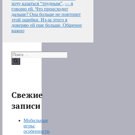
хочу казаться “трудным”
,
— я
говорю ей. Что происходит
дальше? Она больше не повторит
этой ошибки. Из-за этого я
доверяю ей еще больше. Общение
важно
Поиск:
Свежие
записи
Мобильные
игры:
особенности